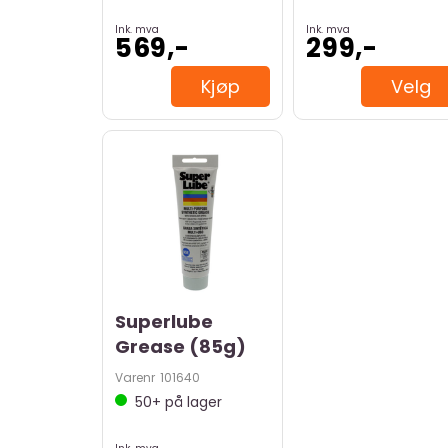
Ink. mva
Ink. mva
569,-
299,-
Kjøp
Velg
Superlube
Grease (85g)
Varenr
101640
50+
på lager