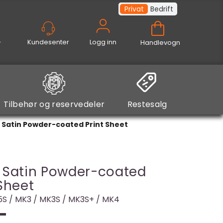
Privat
Bedrift
Logg inn
Handlevogn
Tilbehør og reservedeler
Restesalg
 Satin Powder-coated Print Sheet
 Satin Powder-coated
 Sheet
.5S / MK3 / MK3S / MK3S+ / MK4
-