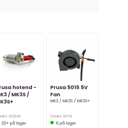
rusa hotend -
Prusa 5015 5V
K3 / MK3S /
Fan
K3S+
MK3 / MK3S / MK3S+
renr
102646
Varenr
8079
20+
på lager
6
på lager