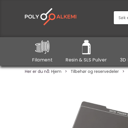
Filament
Resin & SLS Pulver
3D 
Her er du nå:
Hjem
>
Tilbehør og reservedeler
>