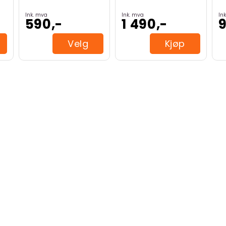
Ink. mva
Ink. mva
In
590,-
1 490,-
9
Velg
Kjøp