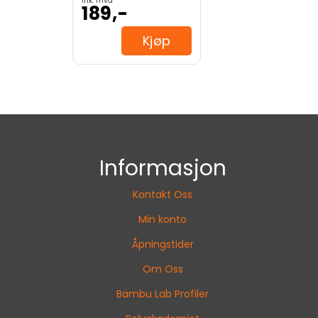
Ink. mva
189,-
Kjøp
Informasjon
Kontakt Oss
Min konto
Åpningstider
Om Oss
Bambu Lab Profiler