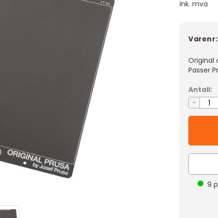
Ink. mva
Varenr:
Original 
Passer P
Antall:
-
9
p