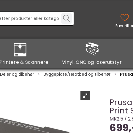
Printere & Scannere
Vinyl, CNC og laserutstyr
Deler og tilbehør
>
Byggeplate/Heatbed og tilbehør
>
Prusa
Prusa
Print
MK2.5 / 2
699,