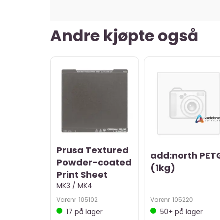
Andre kjøpte også
Prusa Textured
add:north PET
Powder-coated
(1kg)
Print Sheet
MK3 / MK4
Varenr
105102
Varenr
105220
17
på lager
50+
på lager