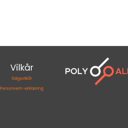
Vilkår
Salgsvilkår
Personvern-erklæring