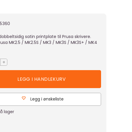
5360
dobbeltsidig satin printplate til Prusa skrivere.
rusa MK2.5 / MK2.5S / MK3 / MK3S / MK3S+ / MK4
+
Legg i ønskeliste
å lager