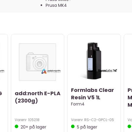
Prusa MK4
Formlabs Clear
P
G
add:north E-PLA
Resin V5 1L
M
(2300g)
Form4
M
Varenr
105218
Varenr
RS-C2-GPCL-05
Va
20+
på lager
5
på lager