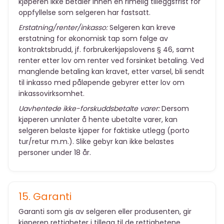
kjøperen ikke betaler innen en rimelig tilleggsfrist for
oppfyllelse som selgeren har fastsatt.
Erstatning/renter/inkasso:
Selgeren kan kreve
erstatning for økonomisk tap som følge av
kontraktsbrudd, jf. forbrukerkjøpslovens § 46, samt
renter etter lov om renter ved forsinket betaling. Ved
manglende betaling kan kravet, etter varsel, bli sendt
til inkasso med påløpende gebyrer etter lov om
inkassovirksomhet.
Uavhentede ikke-forskuddsbetalte varer:
Dersom
kjøperen unnlater å hente ubetalte varer, kan
selgeren belaste kjøper for faktiske utlegg (porto
tur/retur m.m.). Slike gebyr kan ikke belastes
personer under 18 år.
15. Garanti
Garanti som gis av selgeren eller produsenten, gir
kjøperen rettigheter i tillegg til de rettighetene