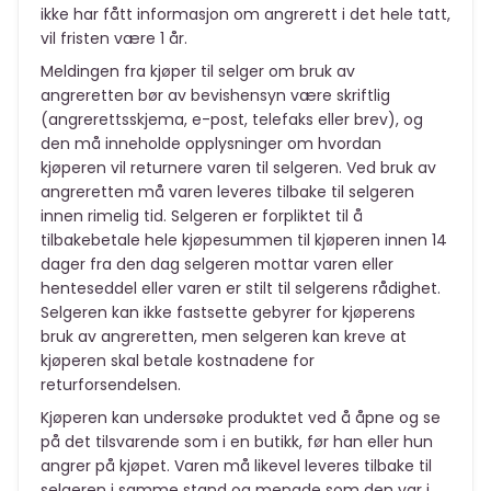
ikke har fått informasjon om angrerett i det hele tatt,
vil fristen være 1 år.
Meldingen fra kjøper til selger om bruk av
angreretten bør av bevishensyn være skriftlig
(angrerettsskjema, e-post, telefaks eller brev), og
den må inneholde opplysninger om hvordan
kjøperen vil returnere varen til selgeren. Ved bruk av
angreretten må varen leveres tilbake til selgeren
innen rimelig tid. Selgeren er forpliktet til å
tilbakebetale hele kjøpesummen til kjøperen innen 14
dager fra den dag selgeren mottar varen eller
henteseddel eller varen er stilt til selgerens rådighet.
Selgeren kan ikke fastsette gebyrer for kjøperens
bruk av angreretten, men selgeren kan kreve at
kjøperen skal betale kostnadene for
returforsendelsen.
Kjøperen kan undersøke produktet ved å åpne og se
på det tilsvarende som i en butikk, før han eller hun
angrer på kjøpet. Varen må likevel leveres tilbake til
selgeren i samme stand og mengde som den var i