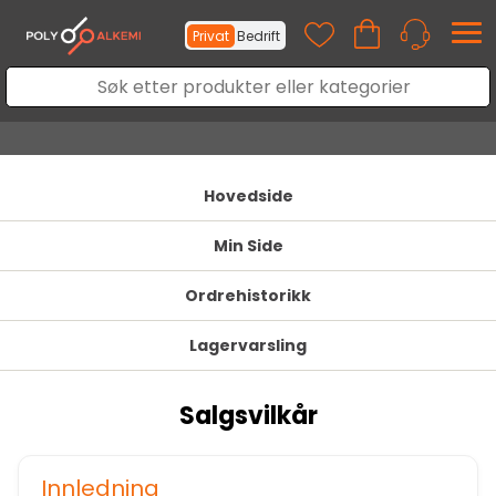
Privat
Bedrift
Hovedside
Min Side
Ordrehistorikk
Lagervarsling
Salgsvilkår
Innledning