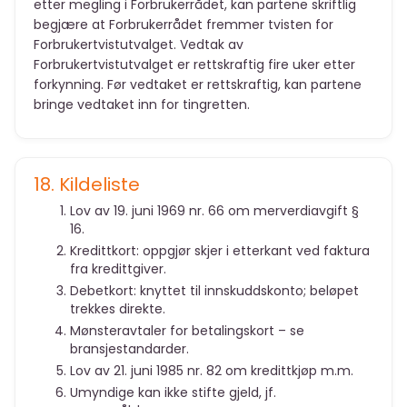
etter megling i Forbrukerrådet, kan partene skriftlig
begjære at Forbrukerrådet fremmer tvisten for
Forbrukertvistutvalget. Vedtak av
Forbrukertvistutvalget er rettskraftig fire uker etter
forkynning. Før vedtaket er rettskraftig, kan partene
bringe vedtaket inn for tingretten.
18. Kildeliste
Lov av 19. juni 1969 nr. 66 om merverdiavgift §
16.
Kredittkort: oppgjør skjer i etterkant ved faktura
fra kredittgiver.
Debetkort: knyttet til innskuddskonto; beløpet
trekkes direkte.
Mønsteravtaler for betalingskort – se
bransjestandarder.
Lov av 21. juni 1985 nr. 82 om kredittkjøp m.m.
Umyndige kan ikke stifte gjeld, jf.