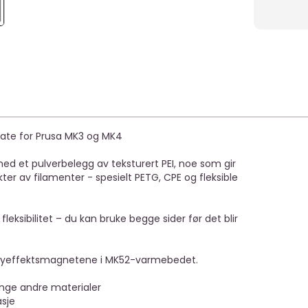
plate for Prusa MK3 og MK4
ed et pulverbelegg av teksturert PEI, noe som gir
er av filamenter - spesielt PETG, CPE og fleksible
leksibilitet – du kan bruke begge sider før det blir
 høyeffektsmagnetene i MK52-varmebedet.
ange andre materialer
asje