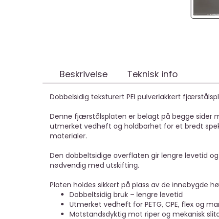
Beskrivelse
Teknisk info
Dobbelsidig teksturert PEI pulverlakkert fjærståls
Denne fjærstålsplaten er belagt på begge sider m
utmerket vedheft og holdbarhet for et bredt spekt
materialer.
Den dobbeltsidige overflaten gir lengre levetid og f
nødvendig med utskifting.
Platen holdes sikkert på plass av de innebygde
Dobbeltsidig bruk – lengre levetid
Utmerket vedheft for PETG, CPE, flex og m
Motstandsdyktig mot riper og mekanisk slit