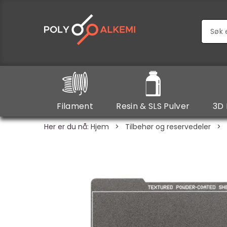
Filament
Resin & SLS Pulver
3D 
Her er du nå:
Hjem
>
Tilbehør og reservedeler
>