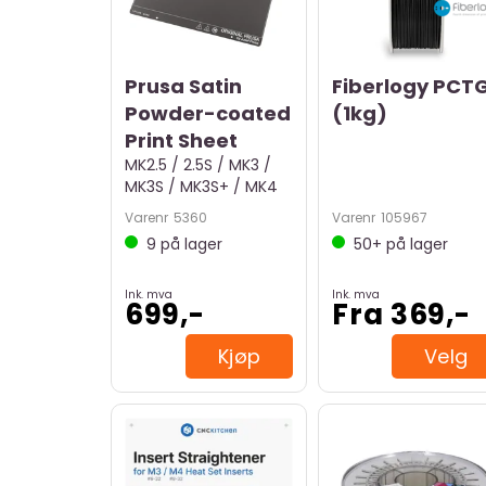
Prusa Satin
Fiberlogy PCT
Powder-coated
(1kg)
Print Sheet
MK2.5 / 2.5S / MK3 /
MK3S / MK3S+ / MK4
Varenr
5360
Varenr
105967
9
på lager
50+
på lager
Ink. mva
Ink. mva
699,-
Fra 369,-
Kjøp
Velg