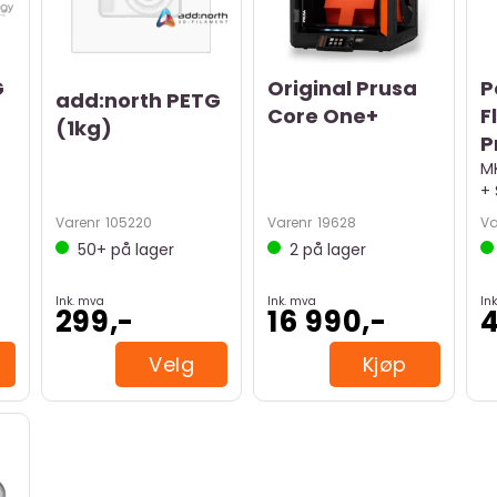
G
Original Prusa
P
add:north PETG
Core One+
F
(1kg)
P
MK
+
Varenr
105220
Varenr
19628
Va
50+
på lager
2
på lager
Ink. mva
Ink. mva
In
299,-
16 990,-
4
Velg
Kjøp