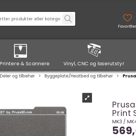
Printere & Scannere
Vinyl, CNC og laserutstyr
Deler og tilbehør
>
Byggeplate/Heatbed og tilbehør
>
Prusa
Prusa
Print
MK3 / MK
569,