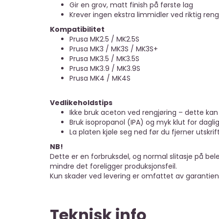
Gir en grov, matt finish på første lag
Krever ingen ekstra limmidler ved riktig reng
Kompatibilitet
Prusa MK2.5 / MK2.5S
Prusa MK3 / MK3S / MK3S+
Prusa MK3.5 / MK3.5S
Prusa MK3.9 / MK3.9S
Prusa MK4 / MK4S
Vedlikeholdstips
Ikke bruk aceton ved rengjøring – dette kan
Bruk isopropanol (IPA) og myk klut for daglig
La platen kjøle seg ned før du fjerner utskri
NB!
Dette er en forbruksdel, og normal slitasje på bel
mindre det foreligger produksjonsfeil.
Kun skader ved levering er omfattet av garantien
Teknisk info