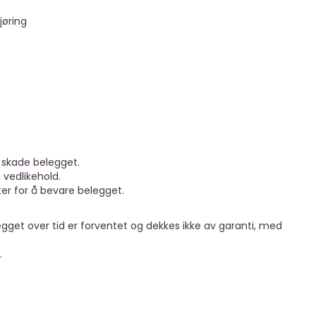
jøring
 skade belegget.
 vedlikehold.
fter for å bevare belegget.
egget over tid er forventet og dekkes ikke av garanti, med
.