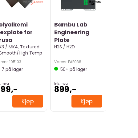
olyalkemi
Bambu Lab
lexplate for
Engineering
rusa
Plate
3 / MK4, Textured
H2S / H2D
 Smooth/High Temp
renr
105103
Varenr
FAP038
7
på lager
50+
på lager
k. mva
Ink. mva
99,-
899,-
Kjøp
Kjøp