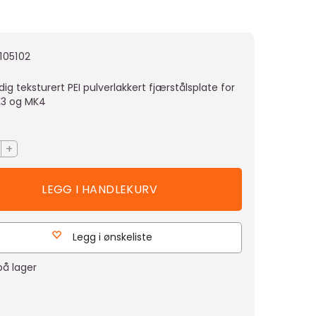
105102
ig teksturert PEI pulverlakkert fjærstålsplate for
K3 og MK4
+
Legg i ønskeliste
å lager