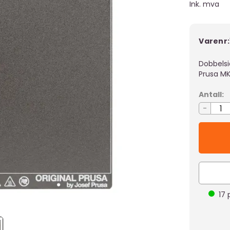
Ink. mva
Varenr:
Dobbelsid
Prusa M
Antall:
-
17
p