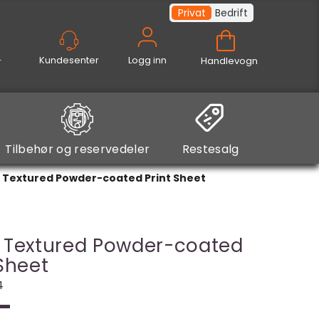
Privat
Bedrift
Logg inn
Handlevogn
Tilbehør og reservedeler
Restesalg
 Textured Powder-coated Print Sheet
 Textured Powder-coated
 Sheet
4
-