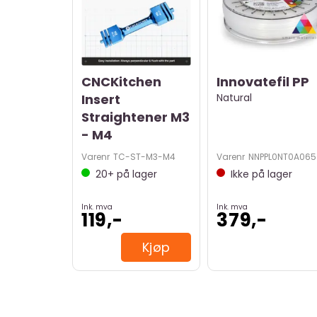
CNCKitchen
Innovatefil PP
Insert
Natural
Straightener M3
- M4
Varenr
TC-ST-M3-M4
Varenr
NNPPL0NT0A065
20+
på lager
Ikke på lager
Ink. mva
Ink. mva
119,-
379,-
Kjøp