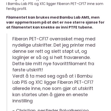
I Bambu Lab P1S og X1C ligger Fiberon PET-CF17 inne som
ferdig profil.
Filamentet kan brukes med Bambu Lab AMS, men
vær oppmerksom på at det er noe større sjanse for
at filamentet kan knekke av inni PTFE tubene.
Fiberon PET-CF17 overrasket meg med
nydelige utskrifter. Det jeg printer med
denne ser rett og slett støpt ut, og
laglinjer er så og si helt fraværende.
Dette ble mitt nye favorittfilament fra
første utskrift!
Verdt å ta med seg også at i Bambu
Lab P1S og X1C ligger Fiberon PET-CF17
allerede inne, noe som gjør at utskrift
kan startes uten å gjøre en eneste
innstilling
- Christian, nestleder Polyalkemi.no