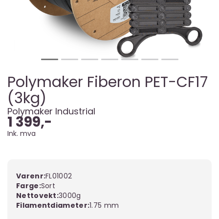
Polymaker Fiberon PET-CF17
(3kg)
Polymaker Industrial
1 399,-
Ink. mva
Varenr:
FL01002
Farge
Sort
Nettovekt
3000g
Filamentdiameter
1.75 mm