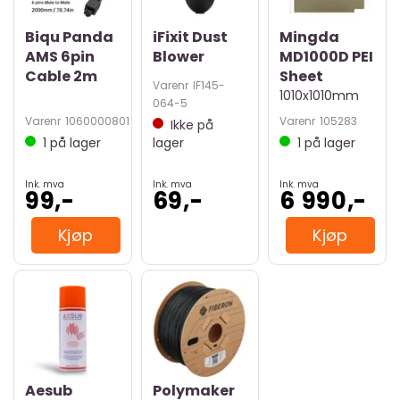
Biqu Panda
iFixit Dust
Mingda
AMS 6pin
Blower
MD1000D PEI
Cable 2m
Sheet
Varenr
IF145-
1010x1010mm
064-5
Varenr
1060000801
Varenr
105283
Ikke på
1
på lager
lager
1
på lager
Ink. mva
Ink. mva
Ink. mva
99,-
69,-
6 990,-
Kjøp
Kjøp
Aesub
Polymaker