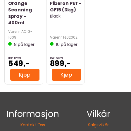
Orange
Fiberon PET-
Scanning
GF15 (3kg)
spray -
Black
400ml
Varenr
ACIG-
1009
Varenr
FL02002
8
på lager
10
på lager
Ink. mva
Ink. mva
549,-
899,-
Kjøp
Kjøp
Informasjon
Vilkår
Kontakt Oss
Salgsvilkår