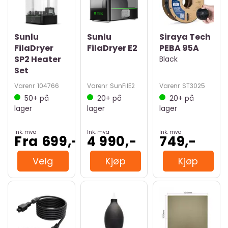
Sunlu
Sunlu
Siraya Tech
FilaDryer
FilaDryer E2
PEBA 95A
SP2 Heater
Black
Set
Varenr
104766
Varenr
SunFilE2
Varenr
ST3025
50+
på
20+
på
20+
på
lager
lager
lager
Ink. mva
Ink. mva
Ink. mva
Fra 699,-
4 990,-
749,-
Velg
Kjøp
Kjøp