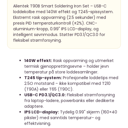
Alientek T90B Smart Soldering Iron Set – USB-C
loddekolbe med 140W effekt og T245-spissystem.
Ekstremt rask oppvarming (2.5 sekunder) med
presis PID temperaturkontroll (±2%). CNC-
aluminium-kropp, 0.99" IPS LCD-display, og
intelligent søvnmodus. Støtter PD3.1/QC3.0 for
fleksibel strømforsyning.
140W effekt:
Rask oppvarming og utmerket
termisk gjenopprettingsevne – holder jevn
temperatur på store loddesamlinger.
T245 tip-system:
Profesjonelle loddetips med
2.5O motstand – ikke kompatibel med T210
(T90A) eller T65 (T90C).
USB-C PD3.1/QC3.0:
Fleksibel strømforsyning
fra laptop-ladere, powerbanks eller dedikerte
adaptere.
IPS LCD-display:
Tydelig 0.99" skjerm (160×40
piksler) med sanntids temperatur- og
effektvisning.