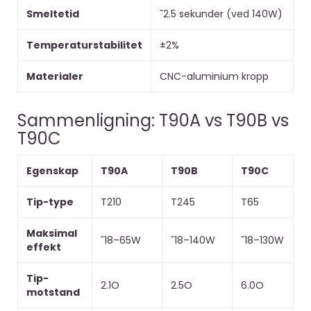
Smeltetid
˜2.5 sekunder (ved 140W)
Temperaturstabilitet
±2%
Materialer
CNC-aluminium kropp
Sammenligning: T90A vs T90B vs
T90C
Egenskap
T90A
T90B
T90C
Tip-type
T210
T245
T65
Maksimal
˜18–65W
˜18–140W
˜18–130W
effekt
Tip-
2.1O
2.5O
6.0O
motstand