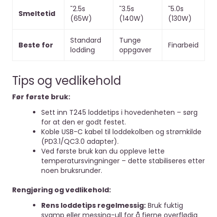
˜2.5s
˜3.5s
˜5.0s
Smeltetid
(65W)
(140W)
(130W)
Standard
Tunge
Beste for
Finarbeid
lodding
oppgaver
Tips og vedlikehold
Før første bruk:
Sett inn T245 loddetips i hovedenheten – sørg
for at den er godt festet.
Koble USB-C kabel til loddekolben og strømkilde
(PD3.1/QC3.0 adapter).
Ved første bruk kan du oppleve lette
temperatursvingninger – dette stabiliseres etter
noen bruksrunder.
Rengjøring og vedlikehold:
Rens loddetips regelmessig:
Bruk fuktig
svamp eller messing-ull for å fjerne overflødig