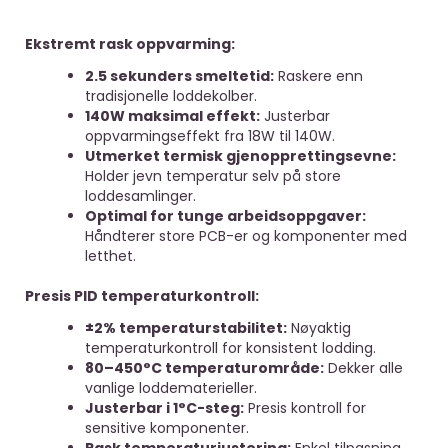
Ekstremt rask oppvarming:
2.5 sekunders smeltetid:
Raskere enn
tradisjonelle loddekolber.
140W maksimal effekt:
Justerbar
oppvarmingseffekt fra 18W til 140W.
Utmerket termisk gjenopprettingsevne:
Holder jevn temperatur selv på store
loddesamlinger.
Optimal for tunge arbeidsoppgaver:
Håndterer store PCB-er og komponenter med
letthet.
Presis PID temperaturkontroll:
±2% temperaturstabilitet:
Nøyaktig
temperaturkontroll for konsistent lodding.
80–450°C temperaturområde:
Dekker alle
vanlige loddematerieller.
Justerbar i 1°C-steg:
Presis kontroll for
sensitive komponenter.