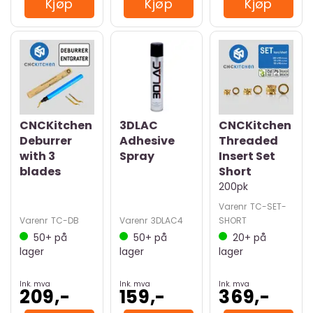
Kjøp
Kjøp
Kjøp
CNCKitchen
3DLAC
CNCKitchen
Deburrer
Adhesive
Threaded
with 3
Spray
Insert Set
blades
Short
200pk
Varenr
TC-SET-
Varenr
TC-DB
Varenr
3DLAC4
SHORT
50+
på
50+
på
20+
på
lager
lager
lager
Ink. mva
Ink. mva
Ink. mva
209,-
159,-
369,-