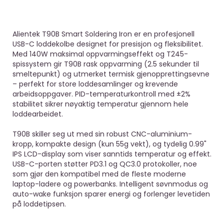
Alientek T90B Smart Soldering Iron er en profesjonell
USB-C loddekolbe designet for presisjon og fleksibilitet.
Med 140W maksimal oppvarmingseffekt og T245-
spissystem gir T90B rask oppvarming (2.5 sekunder til
smeltepunkt) og utmerket termisk gjenopprettingsevne
– perfekt for store loddesamlinger og krevende
arbeidsoppgaver. PID-temperaturkontroll med ±2%
stabilitet sikrer nøyaktig temperatur gjennom hele
loddearbeidet.
T90B skiller seg ut med sin robust CNC-aluminium-
kropp, kompakte design (kun 55g vekt), og tydelig 0.99"
IPS LCD-display som viser sanntids temperatur og effekt.
USB-C-porten støtter PD3.1 og QC3.0 protokoller, noe
som gjør den kompatibel med de fleste moderne
laptop-ladere og powerbanks. Intelligent søvnmodus og
auto-wake funksjon sparer energi og forlenger levetiden
på loddetipsen.