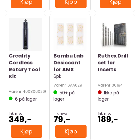
Kjøp
Kjøp
Kjøp
Creality
Bambu Lab
Ruthex Drill
Cordless
Desiccant
set for
Rotary Tool
for AMS
Inserts
Kit
6pk
Varenr
SAA029
Varenr
30184
Varenr
4008060266
50+
på
Ikke på
6
på lager
lager
lager
Ink. mva
Ink. mva
Ink. mva
349,-
79,-
189,-
Kjøp
Kjøp