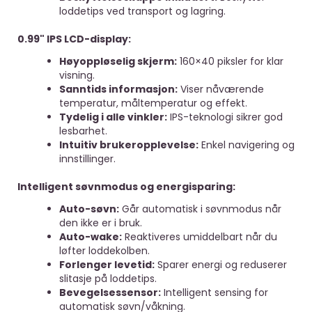
loddetips ved transport og lagring.
0.99" IPS LCD-display:
Høyoppløselig skjerm:
160×40 piksler for klar
visning.
Sanntids informasjon:
Viser nåværende
temperatur, måltemperatur og effekt.
Tydelig i alle vinkler:
IPS-teknologi sikrer god
lesbarhet.
Intuitiv brukeropplevelse:
Enkel navigering og
innstillinger.
Intelligent søvnmodus og energisparing:
Auto-søvn:
Går automatisk i søvnmodus når
den ikke er i bruk.
Auto-wake:
Reaktiveres umiddelbart når du
løfter loddekolben.
Forlenger levetid:
Sparer energi og reduserer
slitasje på loddetips.
Bevegelsessensor:
Intelligent sensing for
automatisk søvn/våkning.