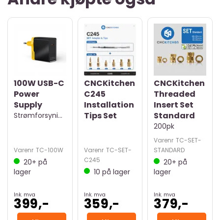
100W USB-C
CNCKitchen
CNCKitchen
Power
C245
Threaded
Supply
Installation
Insert Set
Tips Set
Standard
Strømforsyning
200pk
Varenr
TC-SET-
Varenr
TC-100W
Varenr
TC-SET-
STANDARD
C245
20+
på
20+
på
lager
10
på lager
lager
Ink. mva
Ink. mva
Ink. mva
399,-
359,-
379,-