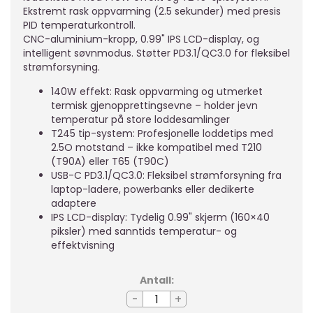
Ekstremt rask oppvarming (2.5 sekunder) med presis
PID temperaturkontroll.
CNC-aluminium-kropp, 0.99" IPS LCD-display, og
intelligent søvnmodus. Støtter PD3.1/QC3.0 for fleksibel
strømforsyning.
140W effekt: Rask oppvarming og utmerket
termisk gjenopprettingsevne – holder jevn
temperatur på store loddesamlinger
T245 tip-system: Profesjonelle loddetips med
2.5O motstand – ikke kompatibel med T210
(T90A) eller T65 (T90C)
USB-C PD3.1/QC3.0: Fleksibel strømforsyning fra
laptop-ladere, powerbanks eller dedikerte
adaptere
IPS LCD-display: Tydelig 0.99" skjerm (160×40
piksler) med sanntids temperatur- og
effektvisning
Antall:
-
+