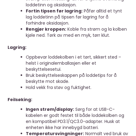
loddetinn og oksidasjon.
Fortin tipsen før lagring:
Påfør alltid et tynt
lag loddetinn på tipsen før lagring for å
forhindre oksidasjon.
Rengjør kroppen:
Koble fra strøm og la kolben
kjøle ned. Tørk av med en myk, tørr klut.
Lagring:
Oppbevar loddekolben i et tørt, sikkert sted –
helst i originalemballasjen eller et
beskyttelsesetui.
Bruk beskyttelseskappen på loddetips for å
beskytte mot skade.
Hold vekk fra støv og fuktighet.
Feilsøking:
Ingen strøm/display:
Sørg for at USB-C-
kabelen er godt festet til både loddekolben og
en kompatibel PD3.1/QC3.0-adapter. Husk at
enheten ikke har innebygd batteri.
Temperatursvingninger:
Normalt ved bruk av