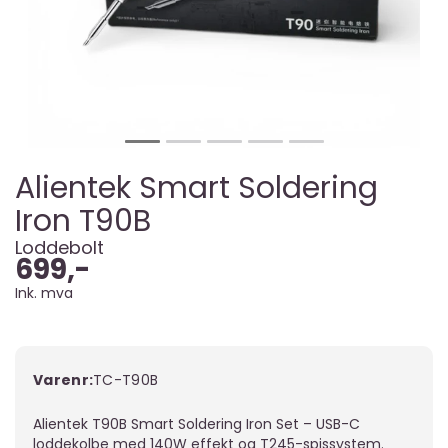
Alientek Smart Soldering
Iron T90B
Loddebolt
699,-
Ink. mva
Varenr:
TC-T90B
Alientek T90B Smart Soldering Iron Set – USB-C
loddekolbe med 140W effekt og T245-spissystem.