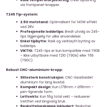
Rask temperaturjustering:
Enkel tilpasning
via frontpanel-knapper.
T245 Tip-system:
2.5O motstand:
Optimalisert for 140W effekt
ved 28V.
Profesjonelle loddetips:
Bredt utvalg av 245-
tips tilgjengelig for ulike anvendelser.
Enkel tipbytte:
Rask og verktøyfri bytting av
loddetips.
VIKTIG:
T245-tips er kun kompatible med T90B
– ikke utbyttbare med T210 (T90A) eller T65
(T90C).
Robust CNC-aluminium-kropp:
Slitesterk konstruksjon:
CNC-bearbeidet
aluminium for lang levetid.
Kompakt design:
Kun L178mm × Ø16mm –
pen-lignende form.
Lettvekts:
Kun 55g total vekt – reduserer
tretthet ved langvarig bruk.
Beskyttelseskappe inkludert:
Beskytter