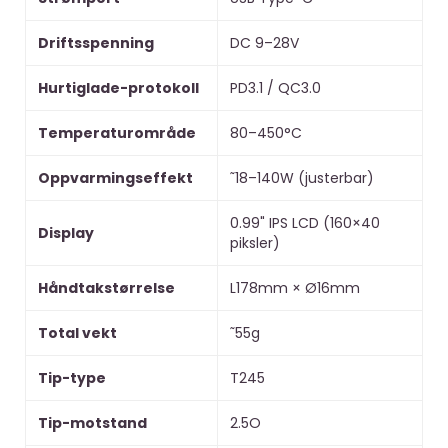
Driftsspenning
DC 9–28V
Hurtiglade-protokoll
PD3.1 / QC3.0
Temperaturområde
80–450°C
Oppvarmingseffekt
˜18–140W (justerbar)
0.99" IPS LCD (160×40
Display
piksler)
Håndtakstørrelse
L178mm × Ø16mm
Total vekt
˜55g
Tip-type
T245
Tip-motstand
2.5O