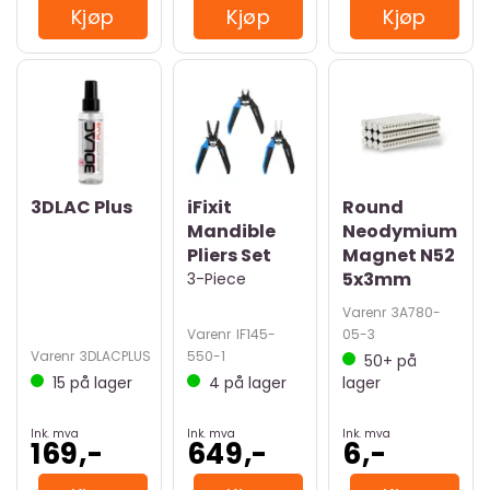
Kjøp
Kjøp
Kjøp
3DLAC Plus
iFixit
Round
Mandible
Neodymium
Pliers Set
Magnet N52
5x3mm
3-Piece
Varenr
3A780-
Varenr
IF145-
05-3
Varenr
3DLACPLUS
550-1
50+
på
15
på lager
4
på lager
lager
Ink. mva
Ink. mva
Ink. mva
169,-
649,-
6,-