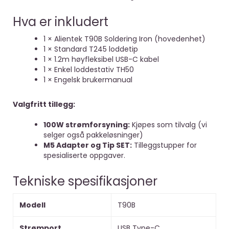
Hva er inkludert
1 × Alientek T90B Soldering Iron (hovedenhet)
1 × Standard T245 loddetip
1 × 1.2m høyfleksibel USB-C kabel
1 × Enkel loddestativ TH50
1 × Engelsk brukermanual
Valgfritt tillegg:
100W strømforsyning:
Kjøpes som tilvalg (vi
selger også pakkeløsninger)
M5 Adapter og Tip SET:
Tilleggstupper for
spesialiserte oppgaver.
Tekniske spesifikasjoner
Modell
T90B
Strømport
USB Type-C