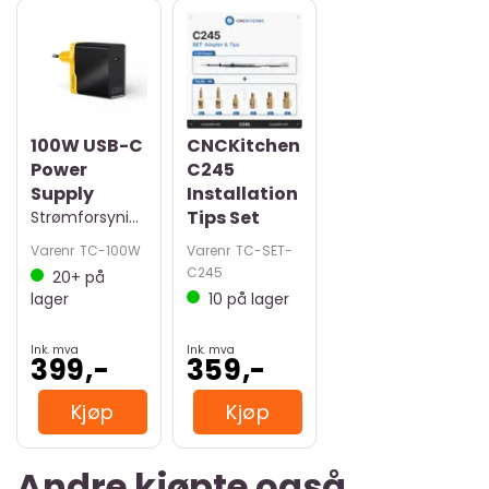
100W USB-C
CNCKitchen
Power
C245
Supply
Installation
Tips Set
Strømforsyning
Varenr
TC-100W
Varenr
TC-SET-
C245
20+
på
lager
10
på lager
Ink. mva
Ink. mva
399,-
359,-
Kjøp
Kjøp
Andre kjøpte også