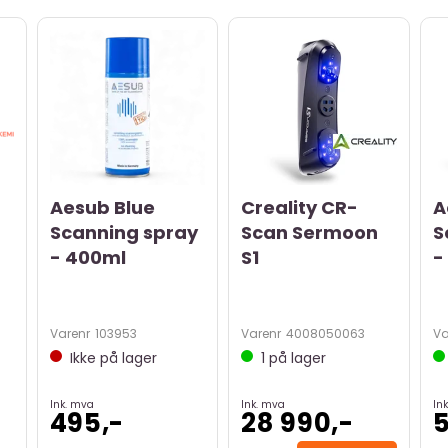
Aesub Blue
Creality CR-
A
Scanning spray
Scan Sermoon
S
- 400ml
S1
-
Varenr
103953
Varenr
4008050063
Va
Ikke på lager
1
på lager
Ink. mva
Ink. mva
In
495,-
28 990,-
5