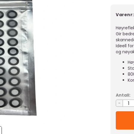
Varenr:
Høyrefle
Gir bedr
skanned
Ideell f
og nøyakt
Høy
St
80
Ko
Antall:
-