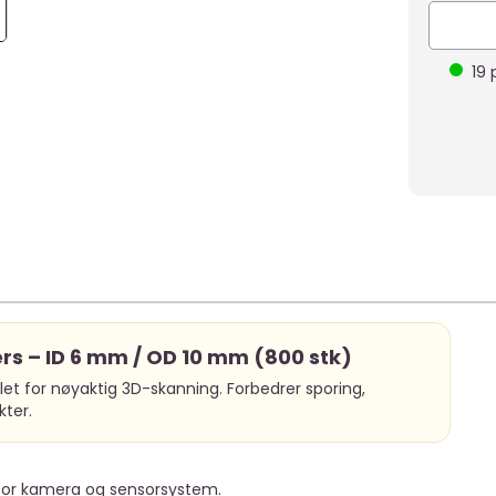
19
p
rs – ID 6 mm / OD 10 mm (800 stk)
et for nøyaktig 3D-skanning. Forbedrer sporing,
kter.
 for kamera og sensorsystem.