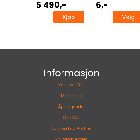
5 490,-
6,-
Kjøp
Velg
Informasjon
Kontakt Oss
Min konto
Åpningstider
Om Oss
Bambu Lab Profiler
Polyakademiet