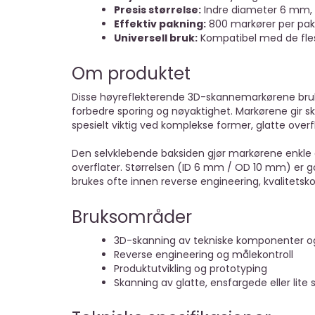
Presis størrelse:
Indre diameter 6 mm, 
Effektiv pakning:
800 markører per pak
Universell bruk:
Kompatibel med de fles
Om produktet
Disse høyreflekterende 3D-skannemarkørene bruk
forbedre sporing og nøyaktighet. Markørene gir s
spesielt viktig ved komplekse former, glatte overfla
Den selvklebende baksiden gjør markørene enkle å
overflater. Størrelsen (ID 6 mm / OD 10 mm) er 
brukes ofte innen reverse engineering, kvalitetskon
Bruksområder
3D-skanning av tekniske komponenter o
Reverse engineering og målekontroll
Produktutvikling og prototyping
Skanning av glatte, ensfargede eller lite 