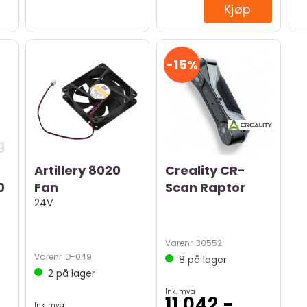
Kjøp
15%
Artillery 8020
Creality CR-
0
Fan
Scan Raptor
24V
Varenr
30552
Varenr
D-049
8
på lager
2
på lager
Ink. mva
11 042,-
Ink. mva