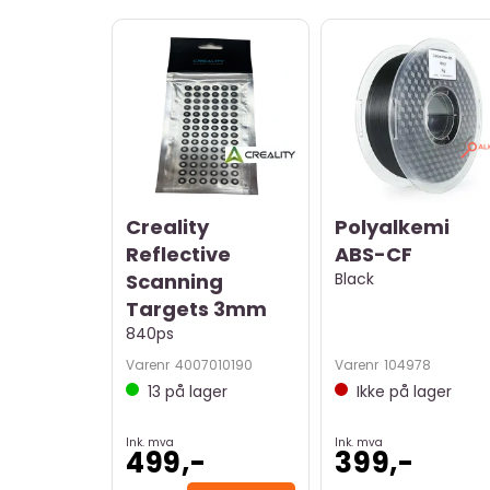
Creality
Polyalkemi
Reflective
ABS-CF
Scanning
Black
Targets 3mm
840ps
Varenr
4007010190
Varenr
104978
13
på lager
Ikke på lager
Ink. mva
Ink. mva
499,-
399,-