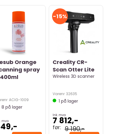
15%
esub Orange
Creality CR-
canning spray
Scan Otter Lite
 400ml
Wireless 3D scanner
Varenr
32635
renr
ACIG-1009
1
på lager
8
på lager
Ink. mva
7 812,-
k. mva
49,-
9 190,-