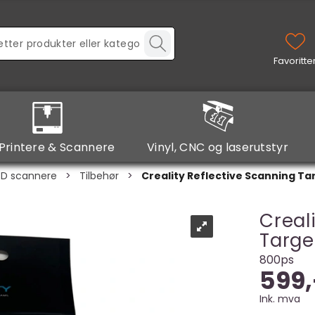
Printere & Scannere
Vinyl, CNC og laserutstyr
3D scannere
>
Tilbehør
>
Creality Reflective Scanning T
Creal
Targ
800ps
599,
Ink. mva