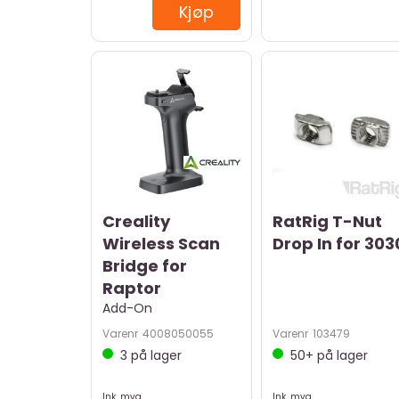
Kjøp
Creality
RatRig T-Nut
Wireless Scan
Drop In for 303
Bridge for
Raptor
Add-On
Varenr
4008050055
Varenr
103479
3
på lager
50+
på lager
Ink. mva
Ink. mva