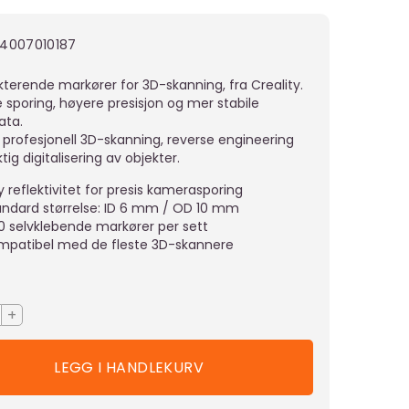
4007010187
kterende markører for 3D-skanning, fra Creality.
e sporing, høyere presisjon og mer stabile
ata.
or profesjonell 3D-skanning, reverse engineering
ig digitalisering av objekter.
 reflektivitet for presis kamerasporing
andard størrelse: ID 6 mm / OD 10 mm
0 selvklebende markører per sett
mpatibel med de fleste 3D-skannere
+