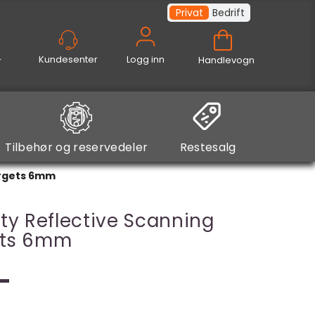
Privat
Bedrift
Logg inn
Handlevogn
Tilbehør og reservedeler
Restesalg
argets 6mm
ity Reflective Scanning
ets 6mm
-