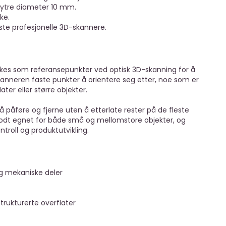
ytre diameter 10 mm.
ke.
te profesjonelle 3D-skannere.
es som referansepunkter ved optisk 3D-skanning for å
kanneren faste punkter å orientere seg etter, noe som er
ter eller større objekter.
 påføre og fjerne uten å etterlate rester på de fleste
godt egnet for både små og mellomstore objekter, og
troll og produktutvikling.
g mekaniske deler
strukturerte overflater