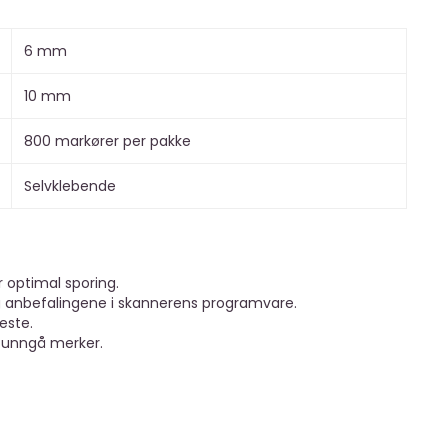
6 mm
10 mm
800 markører per pakke
Selvklebende
r optimal sporing.
lg anbefalingene i skannerens programvare.
este.
å unngå merker.