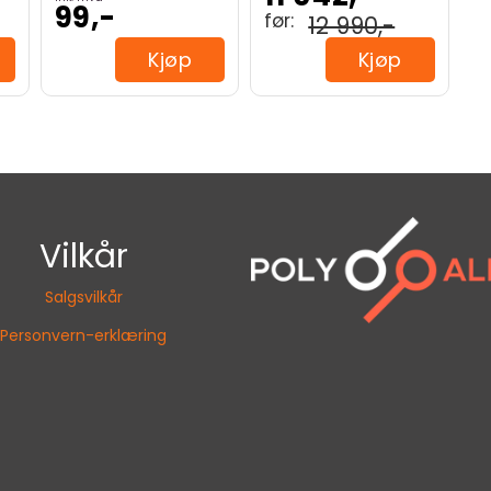
99,-
12 990,-
Kjøp
Kjøp
Vilkår
Salgsvilkår
Personvern-erklæring