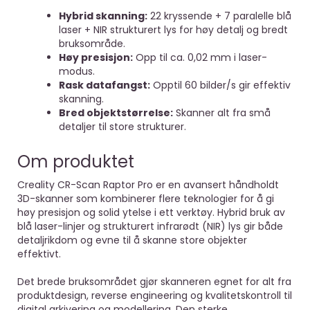
Hybrid skanning:
22 kryssende + 7 paralelle blå
laser + NIR strukturert lys for høy detalj og bredt
bruksområde.
Høy presisjon:
Opp til ca. 0,02 mm i laser-
modus.
Rask datafangst:
Opptil 60 bilder/s gir effektiv
skanning.
Bred objektstørrelse:
Skanner alt fra små
detaljer til store strukturer.
Om produktet
Creality CR-Scan Raptor Pro er en avansert håndholdt
3D-skanner som kombinerer flere teknologier for å gi
høy presisjon og solid ytelse i ett verktøy. Hybrid bruk av
blå laser-linjer og strukturert infrarødt (NIR) lys gir både
detaljrikdom og evne til å skanne store objekter
effektivt.
Det brede bruksområdet gjør skanneren egnet for alt fra
produktdesign, reverse engineering og kvalitetskontroll til
digital arkivering og modellering. Den sterke