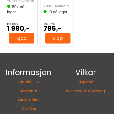
Varenr
SA008-EU
Varenr
SA002-N
50+
på
lager
10
på lager
Ink. mva
Ink. mva
1 990,-
795,-
Kjøp
Kjøp
Informasjon
Vilkår
Kontakt Oss
Salgsvilkår
Min konto
Personvern-erklæring
Åpningstider
Om Oss