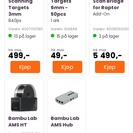
Scanning
Targets
Scan Bridge
Targets
6mm -
for Raptor
3mm
50pcs
Add-On
840ps
1 ark
Varenr
4007010190
Varenr
104848
Varenr
4008050055
13
på lager
15
på lager
3
på lager
Ink. mva
Ink. mva
Ink. mva
499,-
49,-
5 490,-
Kjøp
Kjøp
Kjøp
Bambu Lab
Bambu Lab
AMS HT
AMS Hub