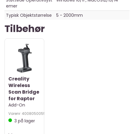
Støttede Operativsyst
Windows 10/11 , MacOS12/13/14
emer
Typisk Objektstørrelse
5 - 2000mm
Tilbehør
Creality
Wireless
Scan Bridge
for Raptor
Add-On
Varenr
4008050055
3
på lager