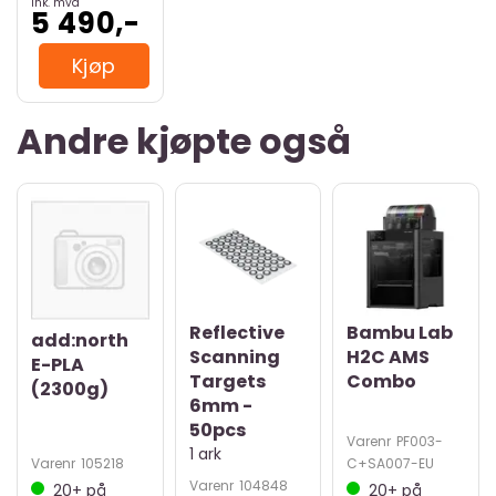
Ink. mva
5 490,-
Kjøp
Andre kjøpte også
Reflective
Bambu Lab
add:north
Scanning
H2C AMS
E-PLA
Targets
Combo
(2300g)
6mm -
50pcs
Varenr
PF003-
1 ark
Varenr
105218
C+SA007-EU
Varenr
104848
20+
på
20+
på