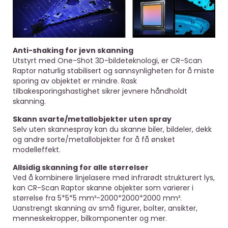
Anti-shaking for jevn skanning
Utstyrt med One-Shot 3D-bildeteknologi, er CR-Scan
Raptor naturlig stabilisert og sannsynligheten for å miste
sporing av objektet er mindre. Rask
tilbakesporingshastighet sikrer jevnere håndholdt
skanning.
Skann svarte/metallobjekter uten spray
Selv uten skannespray kan du skanne biler, bildeler, dekk
og andre sorte/metallobjekter for å få ønsket
modelleffekt.
Allsidig skanning for alle størrelser
Ved å kombinere linjelasere med infrarødt strukturert lys,
kan CR-Scan Raptor skanne objekter som varierer i
størrelse fra 5*5*5 mm³-2000*2000*2000 mm³.
Uanstrengt skanning av små figurer, bolter, ansikter,
menneskekropper, bilkomponenter og mer.