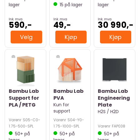
lager
15
på lager
lager
Ink. mva
Ink. mva
Ink. mva
590,-
49,-
30 990,-
Velg
Kjøp
Kjøp
Bambu Lab
Bambu Lab
Bambu Lab
Support for
PVA
Engineering
PLA / PETG
Plate
Kun for
support
H2S / H2D
Varenr
S05-C0-
Varenr
S04-Y0-
1.75-500-SPL
1.75-1000-SPL
Varenr
FAP038
50+
på
50+
på
50+
på