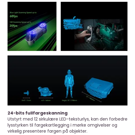
24-bits fullfargeskanning
Utstyrt med 12 sirkulære LED-teksturlys, kan den forbedre
lysstyrken til fargekartlegging i mørke omgivelser og
virkelig presentere fargen på objekter.