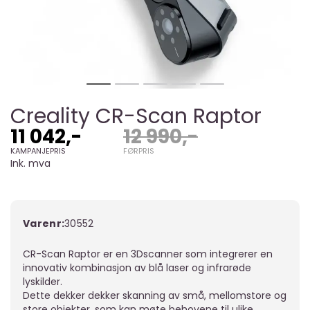
Creality CR-Scan Raptor
11 042,-
12 990,-
KAMPANJEPRIS
FØRPRIS
Ink. mva
Varenr:
30552
CR-Scan Raptor er en 3Dscanner som integrerer en
innovativ kombinasjon av blå laser og infrarøde
lyskilder.
Dette dekker dekker skanning av små, mellomstore og
store objekter, som kan møte behovene til ulike