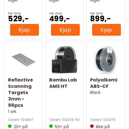
lager
lager
lager
Ink. mva
Ink. mva
Ink. mva
529,-
499,-
899,-
Kjøp
Kjøp
Kjøp
Reflective
Bambu Lab
Polyalkemi
Scanning
AMS HT
ABS-CF
Targets
Black
3mm -
96pcs
1 ark
Varenr
104847
Varenr
SA008-EU
Varenr
104978
20+
på
50+
på
Ikke på