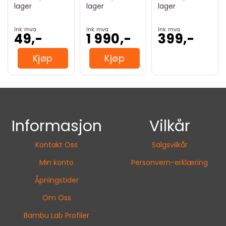
lager
lager
lager
Ink. mva
Ink. mva
Ink. mva
49,-
1 990,-
399,-
Kjøp
Kjøp
Informasjon
Vilkår
Kontakt Oss
Salgsvilkår
Min konto
Personvern-erklæring
Åpningstider
Om Oss
Bambu Lab Profiler