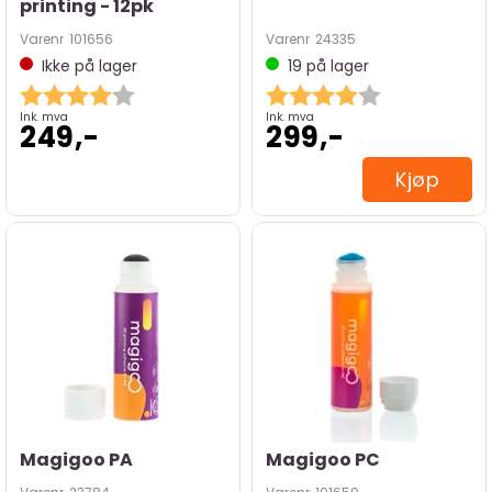
printing - 12pk
Varenr
101656
Varenr
24335
Ikke på lager
19
på lager
Karakter:
4.0 av 5 mulige
Karakter:
4.0 av 5 mulig
Ink. mva
Ink. mva
249,-
299,-
Kjøp
Magigoo PA
Magigoo PC