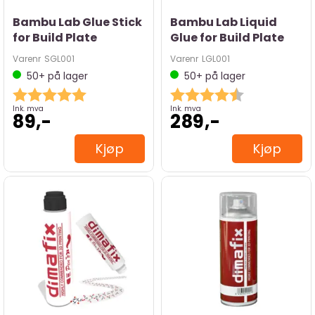
Bambu Lab Glue Stick
Bambu Lab Liquid
for Build Plate
Glue for Build Plate
Varenr
SGL001
Varenr
LGL001
50+
på lager
50+
på lager
Karakter:
5.0 av 5 mulige
Karakter:
4.6 av 5 mulig
Ink. mva
Ink. mva
89,-
289,-
Kjøp
Kjøp