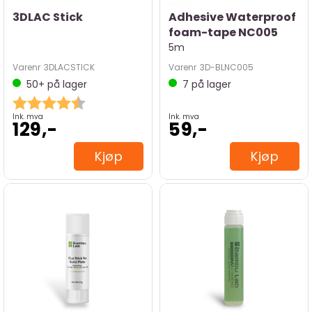
3DLAC Stick
Adhesive Waterproof
foam-tape NC005
5m
Varenr
3DLACSTICK
Varenr
3D-BLNC005
50+
på lager
7
på lager
Karakter:
4.8 av 5 mulige
Ink. mva
Ink. mva
129,-
59,-
Kjøp
Kjøp