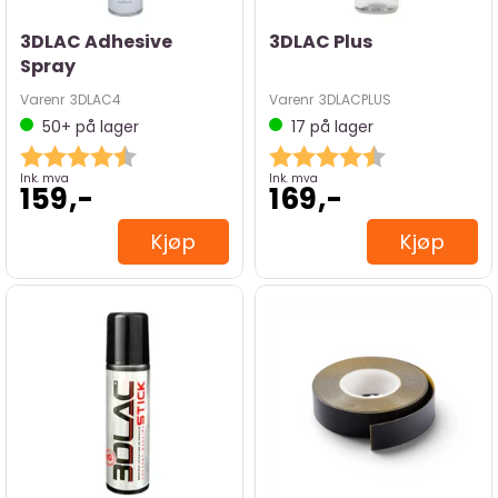
3DLAC Adhesive
3DLAC Plus
Spray
Varenr
3DLAC4
Varenr
3DLACPLUS
50+
på lager
17
på lager
Karakter:
4.8 av 5 mulige
Karakter:
4.4 av 5 mulig
Ink. mva
Ink. mva
159,-
169,-
Kjøp
Kjøp