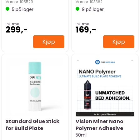
Varenr
105529
Varenr
103362
5
på lager
9
på lager
Ink. mva
Ink. mva
299,-
169,-
Kjøp
Kjøp
Standard Glue Stick
Vision Miner Nano
for Build Plate
Polymer Adhesive
50ml