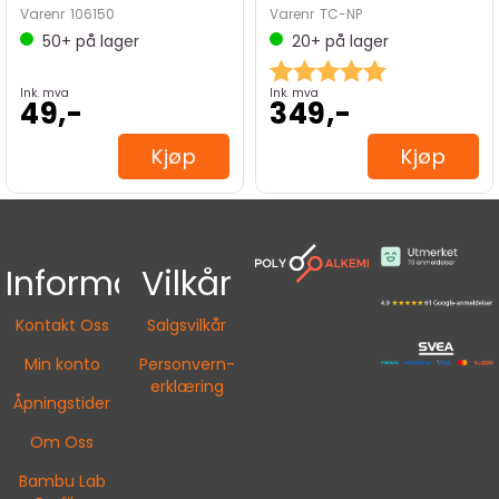
Varenr
106150
Varenr
TC-NP
50+
på lager
20+
på lager
Karakter:
5.0 av 5 mulig
Ink. mva
Ink. mva
49,-
349,-
Kjøp
Kjøp
Informasjon
Vilkår
Kontakt Oss
Salgsvilkår
Min konto
Personvern-
erklæring
Åpningstider
Om Oss
Bambu Lab