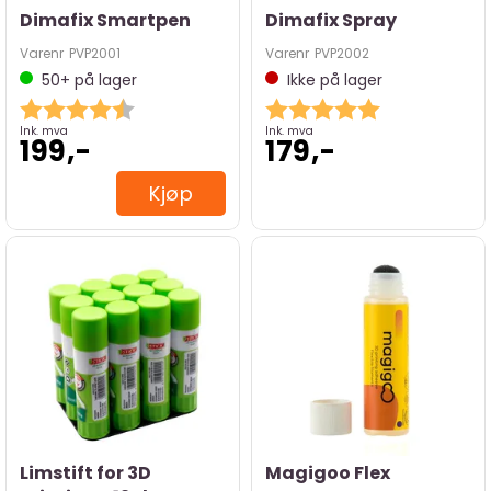
Dimafix Smartpen
Dimafix Spray
Varenr
PVP2001
Varenr
PVP2002
50+
på lager
Ikke på lager
Karakter:
4.9 av 5 mulige
Karakter:
5.0 av 5 mulig
Ink. mva
Ink. mva
199,-
179,-
Kjøp
Limstift for 3D
Magigoo Flex