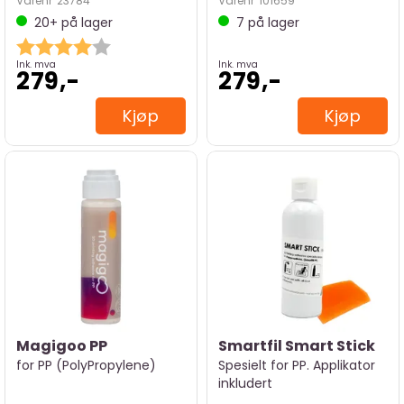
Varenr
23784
Varenr
101659
20+
på lager
7
på lager
Karakter:
4.0 av 5 mulige
Ink. mva
Ink. mva
279,-
279,-
Kjøp
Kjøp
Magigoo PP
Smartfil Smart Stick
for PP (PolyPropylene)
Spesielt for PP. Applikator
inkludert