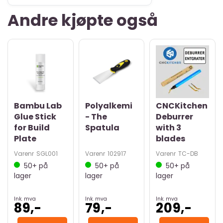
Andre kjøpte også
Bambu Lab
Polyalkemi
CNCKitchen
Glue Stick
- The
Deburrer
for Build
Spatula
with 3
Plate
blades
Varenr
SGL001
Varenr
102917
Varenr
TC-DB
50+
på
50+
på
50+
på
lager
lager
lager
Ink. mva
Ink. mva
Ink. mva
89,-
79,-
209,-