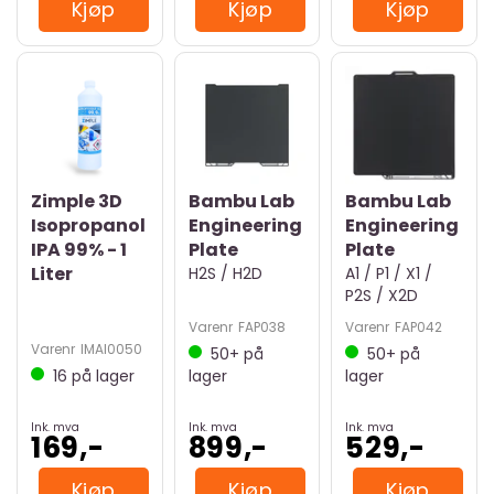
Kjøp
Kjøp
Kjøp
Zimple 3D
Bambu Lab
Bambu Lab
Isopropanol
Engineering
Engineering
IPA 99% - 1
Plate
Plate
Liter
H2S / H2D
A1 / P1 / X1 /
P2S / X2D
Varenr
FAP038
Varenr
FAP042
Varenr
IMAI0050
50+
på
50+
på
16
på lager
lager
lager
Ink. mva
Ink. mva
Ink. mva
169,-
899,-
529,-
Kjøp
Kjøp
Kjøp