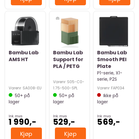
Bambu Lab
Bambu Lab
Bambu Lab
AMS HT
Support for
Smooth PEI
PLA / PETG
Plate
P1-serie, X1-
serie, P2S
Varenr
S05-C0-
Varenr
SA008-EU
1.75-500-SPL
Varenr
FAP034
50+
på
50+
på
Ikke på
lager
lager
lager
Ink. mva
Ink. mva
Ink. mva
1 990,-
529,-
569,-
Kjøp
Kjøp