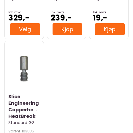
Ink. mva
Ink. mva
Ink. mva
329,-
239,-
19,-
Velg
Kjøp
Kjøp
Slice
Engineering
Copperhead
HeatBreak
Standard G2
Varenr
103835