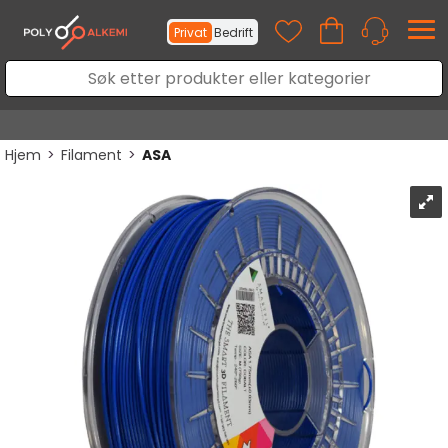
Privat
Bedrift
Hjem
>
Filament
>
ASA