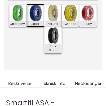
Chlorophyll
Cobalt
Natural
Orinoco
Ruby
True
Black
Beskrivelse
Teknisk info
Nedlastinger
Smartfil ASA -