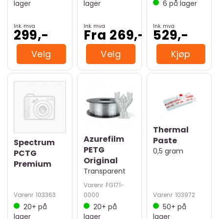
lager
lager
6
på lager
Ink. mva
Ink. mva
Ink. mva
299,-
Fra 269,-
529,-
Velg
Velg
Kjøp
Thermal
Azurefilm
Paste
Spectrum
PETG
0,5 gram
PCTG
Original
Premium
Transparent
Varenr
FG171-
Varenr
103363
0000
Varenr
103972
20+
på
20+
på
50+
på
lager
lager
lager