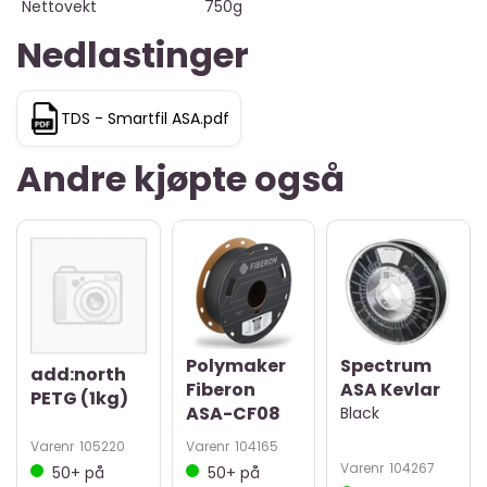
Nettovekt
750g
Nedlastinger
TDS - Smartfil ASA.pdf
Andre kjøpte også
Polymaker
Spectrum
add:north
Fiberon
ASA Kevlar
PETG (1kg)
ASA-CF08
Black
Varenr
105220
Varenr
104165
Varenr
104267
50+
på
50+
på