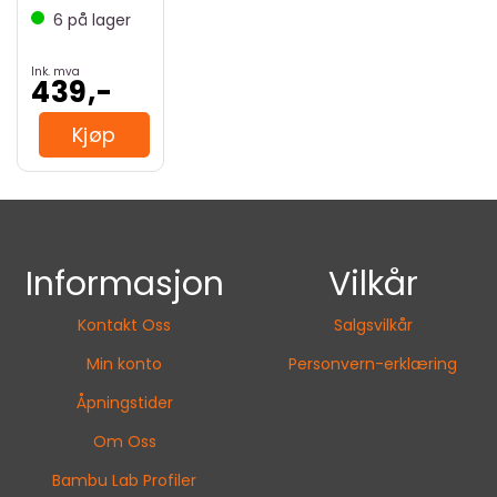
6
på lager
Ink. mva
439,-
Kjøp
Informasjon
Vilkår
Kontakt Oss
Salgsvilkår
Min konto
Personvern-erklæring
Åpningstider
Om Oss
Bambu Lab Profiler