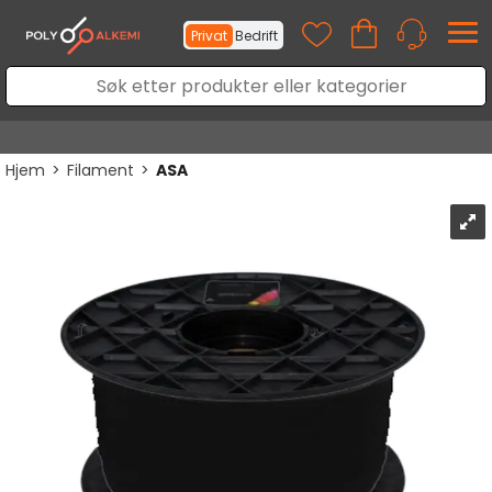
Privat
Bedrift
Hjem
>
Filament
>
ASA