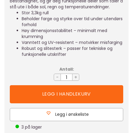
bestandighet, og gir deg funksjonelle deler som tåler å
stå ute i både sol, regn og temperaturendringer.
Stor 3,3kg rull
Beholder farge og styrke over tid under utendørs
forhold
Høy dimensjonsstabilitet – minimalt med
krumming
Vanntett og UV-resistent – motvirker misfarging
Robust og slitesterk – passer for tekniske og
funksjonelle utskrifter
Antall:
-
+
Legg i ønskeliste
3
på lager