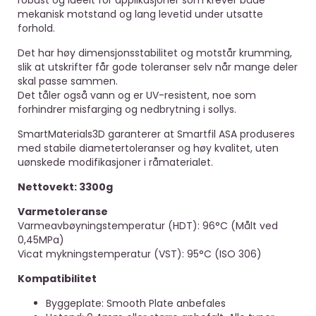
robust og ideelt for applikasjoner som krever både
mekanisk motstand og lang levetid under utsatte
forhold.
Det har høy dimensjonsstabilitet og motstår krumming,
slik at utskrifter får gode toleranser selv når mange deler
skal passe sammen.
Det tåler også vann og er UV-resistent, noe som
forhindrer misfarging og nedbrytning i sollys.
SmartMaterials3D garanterer at Smartfil ASA produseres
med stabile diameter­toleranser og høy kvalitet, uten
uønskede modifikasjoner i råmaterialet.
Nettovekt: 3300g
Varmetoleranse
Varmeavbøyningstemperatur (HDT): 96°C (Målt ved
0,45MPa)
Vicat mykningstemperatur (VST): 95°C (ISO 306)
Kompatibilitet
Byggeplate: Smooth Plate anbefales