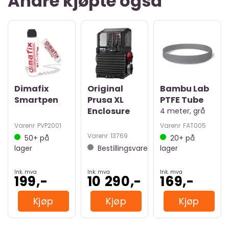
Andre kjøpte også
Dimafix
Original
Bambu Lab
Smartpen
Prusa XL
PTFE Tube
Enclosure
4 meter, grå
Varenr
PVP2001
Varenr
FAT005
Varenr
13769
50+
på
20+
på
lager
Bestillingsvare
lager
Ink. mva
Ink. mva
Ink. mva
199,-
10 290,-
169,-
Kjøp
Kjøp
Kjøp