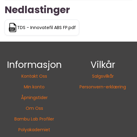
Nedlastinger
TDS - Innovatefil ABS FP.pdf
Informasjon
Vilkår
Kontakt Oss
Salgsvilkår
Min konto
Personvern-erklæring
Åpningstider
Om Oss
Bambu Lab Profiler
Polyakademiet