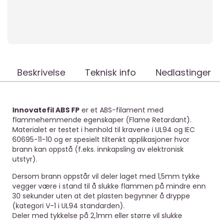
Beskrivelse
Teknisk info
Nedlastinger
Innovatefil ABS FP
er et ABS-filament med
flammehemmende egenskaper (Flame Retardant).
Materialet er testet i henhold til kravene i UL94 og IEC
60695-11-10 og er spesielt tiltenkt applikasjoner hvor
brann kan oppstå (f.eks. innkapsling av elektronisk
utstyr).
Dersom brann oppstår vil deler laget med 1,5mm tykke
vegger være i stand til å slukke flammen på mindre enn
30 sekunder uten at det plasten begynner å dryppe
(kategori V-1 i UL94 standarden).
Deler med tykkelse på 2,1mm eller større vil slukke