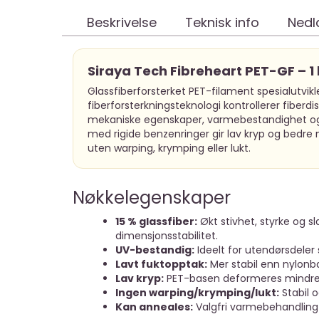
Beskrivelse
Teknisk info
Nedl
Siraya Tech Fibreheart PET-GF – 1
Glassfiberforsterket PET-filament spesialutvik
fiberforsterkningsteknologi kontrollerer fibe
mekaniske egenskaper, varmebestandighet og d
med rigide benzenringer gir lav kryp og bed
uten warping, krymping eller lukt.
Nøkkelegenskaper
15 % glassfiber:
Økt stivhet, styrke og s
dimensjonsstabilitet.
UV-bestandig:
Ideelt for utendørsdeler 
Lavt fuktopptak:
Mer stabil enn nylonba
Lav kryp:
PET-basen deformeres mindre u
Ingen warping/krymping/lukt:
Stabil o
Kan anneales:
Valgfri varmebehandling 