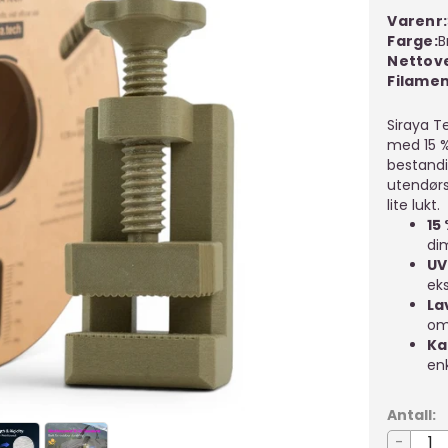
Varenr:
Farge
B
Nettov
Filame
Siraya T
med 15 %
bestandi
utendørs 
lite lukt.
15
di
UV
ek
La
om
Ka
en
Antall:
-