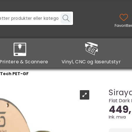
Printere & Scannere
Vinyl, CNC og laserutstyr
 Tech PET-GF
Siray
Flat Dark
449,
Ink. mva