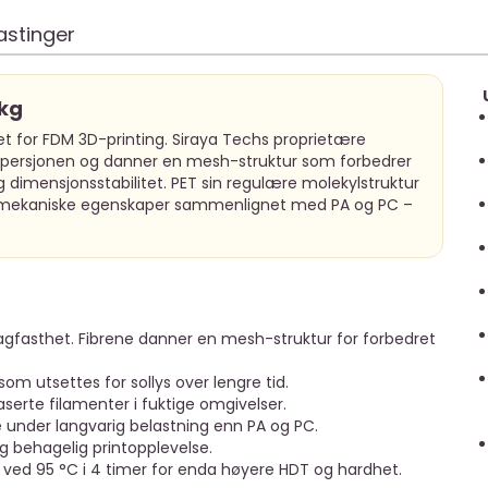
astinger
 kg
let for FDM 3D-printing. Siraya Techs proprietære
rdispersjonen og danner en mesh-struktur som forbedrer
imensjonsstabilitet. PET sin regulære molekylstruktur
re mekaniske egenskaper sammenlignet med PA og PC –
lagfasthet. Fibrene danner en mesh-struktur for forbedret
som utsettes for sollys over lengre tid.
serte filamenter i fuktige omgivelser.
nder langvarig belastning enn PA og PC.
g behagelig printopplevelse.
ved 95 °C i 4 timer for enda høyere HDT og hardhet.