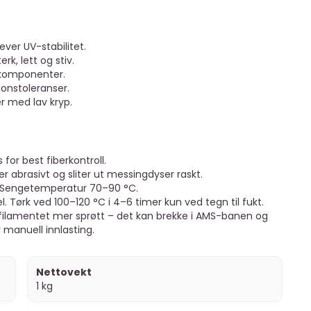
er UV-stabilitet.
k, lett og stiv.
komponenter.
sjonstoleranser.
r med lav kryp.
for best fiberkontroll.
er abrasivt og sliter ut messingdyser raskt.
t. Sengetemperatur 70–90 °C.
 Tørk ved 100–120 °C i 4–6 timer kun ved tegn til fukt.
 filamentet mer sprøtt – det kan brekke i AMS-banen og
r manuell innlasting.
Nettovekt
1 kg