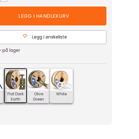
Legg i ønskeliste
+
på lager
Flat Dark
Olive
White
Earth
Green