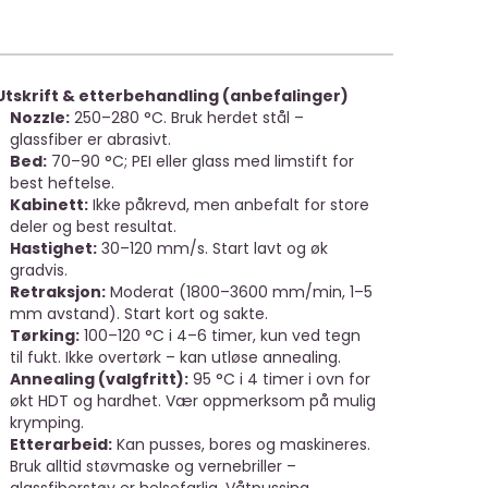
Utskrift & etterbehandling (anbefalinger)
Nozzle:
250–280 °C. Bruk herdet stål –
glassfiber er abrasivt.
Bed:
70–90 °C; PEI eller glass med limstift for
best heftelse.
Kabinett:
Ikke påkrevd, men anbefalt for store
deler og best resultat.
Hastighet:
30–120 mm/s. Start lavt og øk
gradvis.
Retraksjon:
Moderat (1800–3600 mm/min, 1–5
mm avstand). Start kort og sakte.
Tørking:
100–120 °C i 4–6 timer, kun ved tegn
til fukt. Ikke overtørk – kan utløse annealing.
Annealing (valgfritt):
95 °C i 4 timer i ovn for
økt HDT og hardhet. Vær oppmerksom på mulig
krymping.
Etterarbeid:
Kan pusses, bores og maskineres.
Bruk alltid støvmaske og vernebriller –