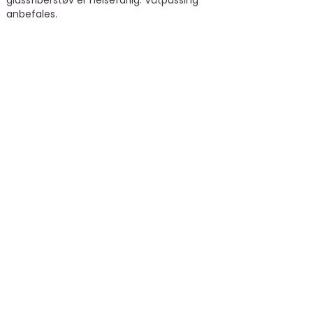
glassfiberstøv er helsefarlig. Våtpussing
anbefales.