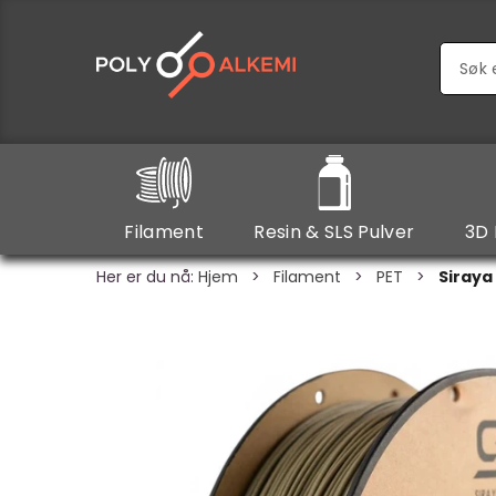
Filament
Resin & SLS Pulver
3D 
Her er du nå:
Hjem
>
Filament
>
PET
>
Siraya