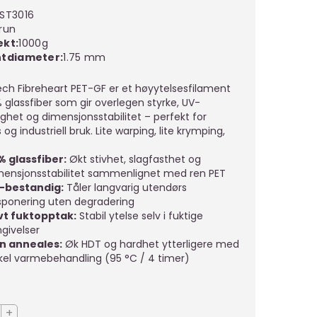
ST3016
run
ekt
1000g
ntdiameter
1.75 mm
ech Fibreheart PET-GF er et høyytelsesfilament
 glassfiber som gir overlegen styrke, UV-
ghet og dimensjonsstabilitet – perfekt for
og industriell bruk. Lite warping, lite krymping,
 % glassfiber:
Økt stivhet, slagfasthet og
mensjonsstabilitet sammenlignet med ren PET
-bestandig:
Tåler langvarig utendørs
sponering uten degradering
vt fuktopptak:
Stabil ytelse selv i fuktige
givelser
n anneales:
Øk HDT og hardhet ytterligere med
kel varmebehandling (95 °C / 4 timer)
+