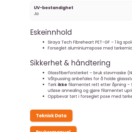
UV-bestandighet
Ja
Eskeinnhold
Siraya Tech Fibreheart PET-GF – 1 kg spo
Forseglet aluminiumspose med tørkemid
Sikkerhet & håndtering
Glassfiberforsterket – bruk støvmaske (N9
Våtpussing anbefales for å holde glassst
Tørk
ikke
filamentet rett etter åpning – 
utløse annealing og gjøre filamentet upri
Oppbevar tørt i forseglet pose med tørk
Teknisk Data