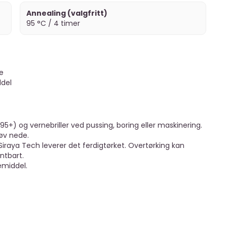
Annealing (valgfritt)
95 °C / 4 timer
le
del
5+) og vernebriller ved pussing, boring eller maskinering.
øv nede.
Siraya Tech leverer det ferdigtørket. Overtørking kan
ntbart.
emiddel.