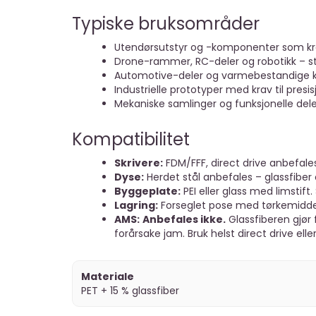
Typiske bruksområder
Utendørsutstyr og -komponenter som krev
Drone-rammer, RC-deler og robotikk – ster
Automotive-deler og varmebestandige 
Industrielle prototyper med krav til presi
Mekaniske samlinger og funksjonelle dele
Kompatibilitet
Skrivere:
FDM/FFF, direct drive anbefales 
Dyse:
Herdet stål anbefales – glassfiber 
Byggeplate:
PEI eller glass med limstif
Lagring:
Forseglet pose med tørkemiddel.
AMS:
Anbefales ikke.
Glassfiberen gjør
forårsake jam. Bruk helst direct drive elle
Materiale
PET + 15 % glassfiber