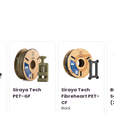
Siraya Tech
Siraya Tech
B
PET-GF
Fibreheart PET-
S
CF
(
Black