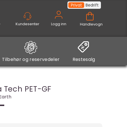
Privat
Bedrift
Logg inn
Handlevogn
Tilbehør og reservedeler
Restesalg
a Tech PET-GF
 Earth
-