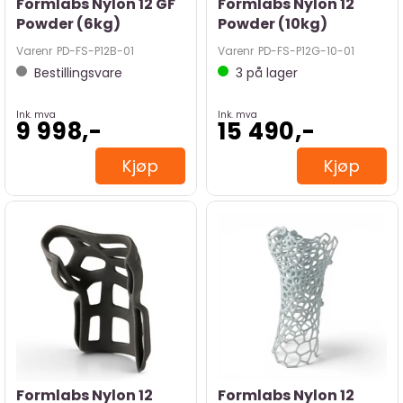
Formlabs Nylon 12 GF
Formlabs Nylon 12
Powder (6kg)
Powder (10kg)
Varenr
PD-FS-P12B-01
Varenr
PD-FS-P12G-10-01
Bestillingsvare
3
på lager
Ink. mva
Ink. mva
9 998,-
15 490,-
Kjøp
Kjøp
Formlabs Nylon 12
Formlabs Nylon 12