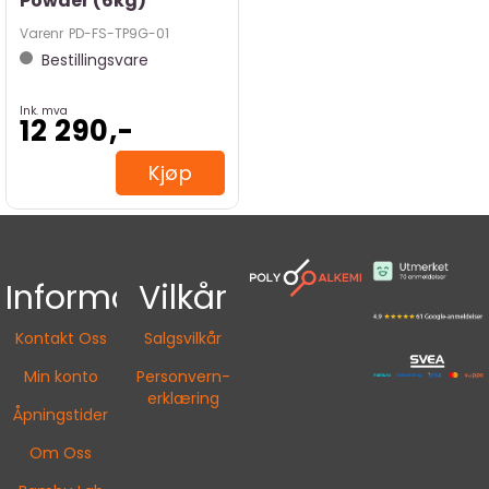
Powder (6kg)
Varenr
PD-FS-TP9G-01
Bestillingsvare
Ink. mva
12 290,-
Kjøp
Informasjon
Vilkår
Kontakt Oss
Salgsvilkår
Min konto
Personvern-
erklæring
Åpningstider
Om Oss