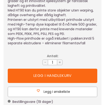
grader og et innovativt kjølesystem gir fantastisk
lagheft og printkvalitet.
Med HT90 kan du printe store objekter uten warping,
dårlige overheng eller dårlig lagheft.
Printeren er utstyrt med utbyttbart printhode utstyrt
med High-Temp dyse kapabel til å nå hele 500 grader,
og HT90 kan derfor printe med krevende materialer
som PEEK, PEKK, PPS, PSU, PES og PEI.
High-Flow printhode er også inkludert i pakken.Inntil 5
separate ekstrudere – eliminerer filamentavfall
Antall:
-
+
Legg i ønskeliste
Bestillingsvare
(
19
dager)