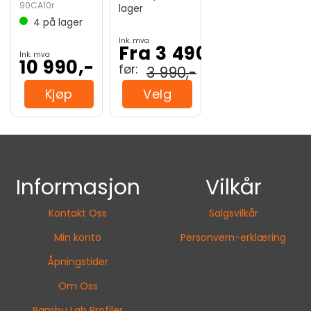
90CA10r
lager
4
på lager
Ink. mva
Fra 3 490,-
Ink. mva
10 990,-
3 990,-
Kjøp
Velg
Informasjon
Vilkår
Kontakt Oss
Salgsvilkår
Min konto
Personvern-erklæring
Åpningstider
Om Oss
Bambu Lab Profiler