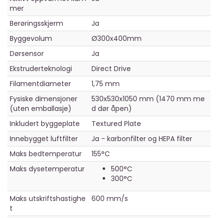
mer
Berøringsskjerm
Ja
Byggevolum
Ø300x400mm
Dørsensor
Ja
Ekstruderteknologi
Direct Drive
Filamentdiameter
1,75 mm
Fysiske dimensjoner
530x530x1050 mm (1470 mm me
(uten emballasje)
d dør åpen)
Inkludert byggeplate
Textured Plate
Innebygget luftfilter
Ja - karbonfilter og HEPA filter
Maks bedtemperatur
155°C
Maks dysetemperatur
500°C
300°C
Maks utskriftshastighe
600 mm/s
t