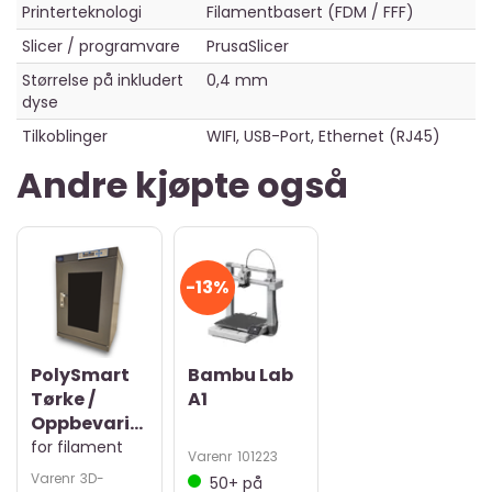
Printerteknologi
Filamentbasert (FDM / FFF)
Slicer / programvare
PrusaSlicer
Størrelse på inkludert
0,4 mm
dyse
Tilkoblinger
WIFI, USB-Port, Ethernet (RJ45)
Andre kjøpte også
13%
PolySmart
Bambu Lab
Tørke /
A1
Oppbevaringsskap
for filament
Varenr
101223
Varenr
3D-
50+
på