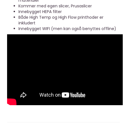
materialer
Kommer med egen slicer, Prusaslicer
Innebygget HEPA filter
Både High Temp og High Flow printhoder er
inkludert
Innebygget WIFI (men kan også benyttes offline)