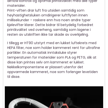
airflow kontroll og optimal printkvalitet med alle typer
materialer.
Print-viften drar luft fra utsiden samtidig som
høyhastighetsluken omdirigerer luftflyten innen
millisekunder – raskere enn hva noen andre typer
kjølevifter klarer. Dette bidrar til betydelig forbedret
printkvalitet ved overheng, samtidig som lagene i
resten av utskriften ikke tar skade av overkjøling.
I tillegg er HT90 utstyrt med en lukket luftekrets med
HEPA filter, noe som holder kammeret rent for ultrafine
partikler. En automatisk inntaksluke styrer
temperaturen for materialer som PLA og PETG, slik at
disse kan printes selv om kammeret er lukket.
Nøkkelkomponentene er plassert utenfor det
oppvarmede kammeret, noe som forlenger levetiden
til disse.