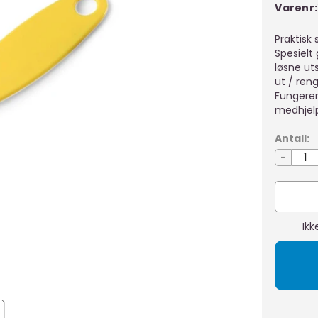
Varenr:
Praktisk 
Spesielt
løsne uts
ut / reng
Fungerer
medhjelp
Antall:
-
Ikk