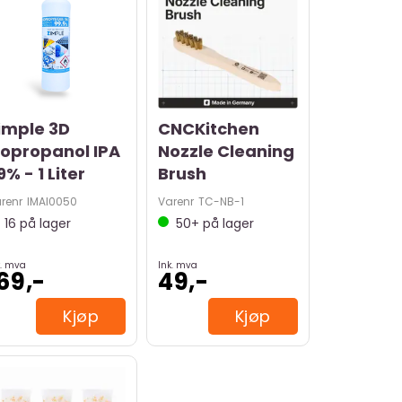
imple 3D
CNCKitchen
sopropanol IPA
Nozzle Cleaning
9% - 1 Liter
Brush
renr
IMAI0050
Varenr
TC-NB-1
16
på lager
50+
på lager
k. mva
Ink. mva
69,-
49,-
Kjøp
Kjøp