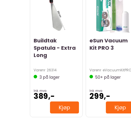
Buildtak
eSun Vacuum
Spatula - Extra
Kit PRO 3
Long
Varenr
26314
Varenr
eVacuumKitPR
3
på lager
50+
på lager
Ink. mva
Ink. mva
389,-
299,-
Kjøp
Kjøp