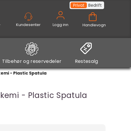
Privat
Bedrift
Logg inn
Handlevogn
Tilbehør og reservedeler
Restesalg
emi - Plastic Spatula
lkemi - Plastic Spatula