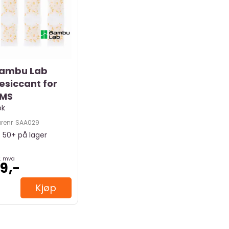
ambu Lab
esiccant for
MS
pk
renr
SAA029
50+
på lager
k. mva
9,-
Kjøp