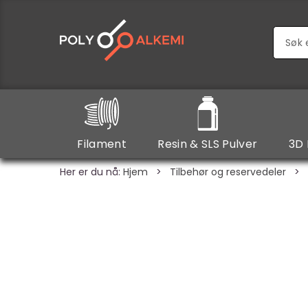
Filament
Resin & SLS Pulver
3D 
Her er du nå:
Hjem
>
Tilbehør og reservedeler
>