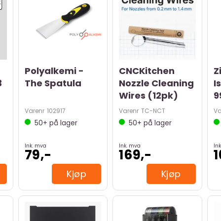
Polyalkemi -
CNCKitchen
Z
3
The Spatula
Nozzle Cleaning
I
Wires (12pk)
9
Varenr
102917
Varenr
TC-NCT
Va
50+
på lager
50+
på lager
Ink. mva
Ink. mva
In
79,-
169,-
1
Kjøp
Kjøp