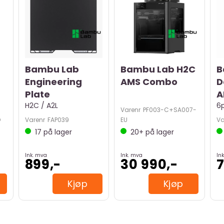
Bambu Lab
Bambu Lab H2C
B
Engineering
AMS Combo
D
Plate
A
H2C / A2L
6
Varenr
PF003-C+SA007-
O
Varenr
FAP039
EU
Va
17
på lager
20+
på lager
Ink. mva
Ink. mva
In
899,-
30 990,-
7
Kjøp
Kjøp