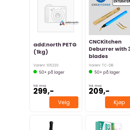
CNCKitchen
add:north PETG
Deburrer with 
(1kg)
blades
Varenr
105220
Varenr
TC-DB
50+
på lager
50+
på lager
Ink. mva
Ink. mva
299,-
209,-
Velg
Kjøp