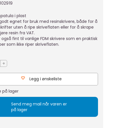
102919
spatula i plast
 godt egnet for bruk med resinskrivere, både for å
krifter uten å ripe skriveflaten eller for å skrape
jøre resin fra VAT.
 også fint til vanlige FDM skrivere som en praktisk
er som ikke riper skriveflaten.
+
Legg i ønskeliste
e på lager
Send meg mail når varen er
på lager