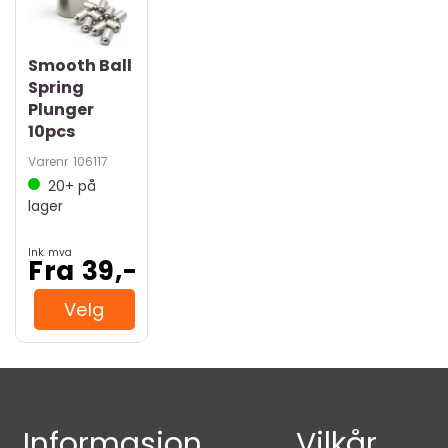
Smooth Ball
Spring
Plunger
10pcs
Varenr
106117
20+
på
lager
Ink. mva
Fra 39,-
Velg
Informasjon
Vilkår