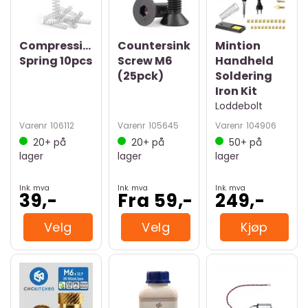
Compression
Countersink
Mintion
Spring 10pcs
Screw M6
Handheld
(25pck)
Soldering
Iron Kit
Loddebolt
Varenr
106112
Varenr
105645
Varenr
104906
20+
på
20+
på
50+
på
lager
lager
lager
Ink. mva
Ink. mva
Ink. mva
39,-
Fra 59,-
249,-
Velg
Velg
Kjøp