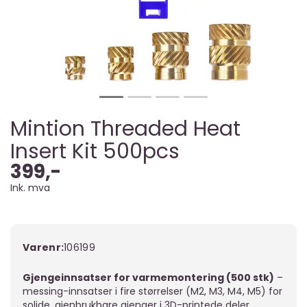
Mintion Threaded Heat
Insert Kit 500pcs
399,-
Ink. mva
Varenr:
106199
Gjengeinnsatser for varmemontering (500 stk)
–
messing-innsatser i fire størrelser (M2, M3, M4, M5) for
solide, gjenbrukbare gjenger i 3D-printede deler.