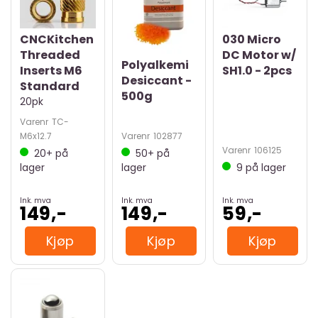
CNCKitchen
030 Micro
Threaded
DC Motor w/
Polyalkemi
Inserts M6
SH1.0 - 2pcs
Desiccant -
Standard
500g
20pk
Varenr
TC-
M6x12.7
Varenr
102877
Varenr
106125
20+
på
50+
på
lager
lager
9
på lager
Ink. mva
Ink. mva
Ink. mva
149,-
149,-
59,-
Kjøp
Kjøp
Kjøp