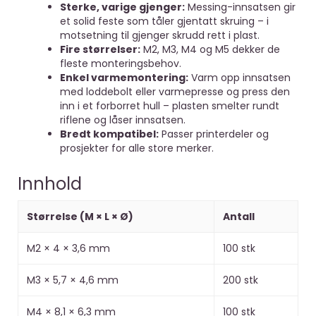
Sterke, varige gjenger:
Messing-innsatsen gir
et solid feste som tåler gjentatt skruing – i
motsetning til gjenger skrudd rett i plast.
Fire størrelser:
M2, M3, M4 og M5 dekker de
fleste monteringsbehov.
Enkel varmemontering:
Varm opp innsatsen
med loddebolt eller varmepresse og press den
inn i et forborret hull – plasten smelter rundt
riflene og låser innsatsen.
Bredt kompatibel:
Passer printerdeler og
prosjekter for alle store merker.
Innhold
Størrelse (M × L × Ø)
Antall
M2 × 4 × 3,6 mm
100 stk
M3 × 5,7 × 4,6 mm
200 stk
M4 × 8,1 × 6,3 mm
100 stk