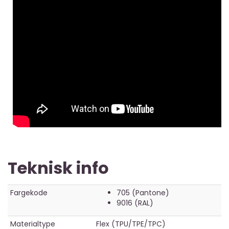
Teknisk info
Fargekode
705 (Pantone)
9016 (RAL)
Materialtype
Flex (TPU/TPE/TPC)