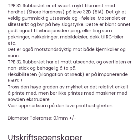
TPE 32 RubberJet er et svært mykt filament med
hardhet (Shore Hardness) på lave 32D (81A). Det gir et
veldig gummiaktig utseende og -følelse. Materialet er
slitesterkt og byr på høy slagstyrke. Dette er blant annet
godt egnet til vibrasjonsdemping, eller ting som
pakninger, nøkkelringer, mobildeksler, dekk til RC-biler
etc.
Det er også motstandsdyktig mot både kjemikalier og
vann.
TPE 32 RubberJet har et matt utseende, og overflaten er
non-stick og behagelig å ta på.
Fleksibiliteten (Elongation at Break) er på imponerende
650% !
Tross den høye graden av mykhet er det relativt enkelt
å printe med, men bør ikke printes med maskiner med
Bowden ekstrudere.
Vær oppmerksom på den lave printhastigheten.
Diameter Toleranse: 0,1mm +/-
Utskriftsegenskaper