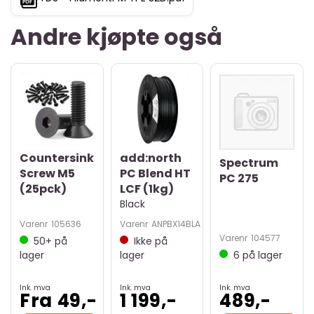
Andre kjøpte også
Countersink
add:north
Spectrum
Screw M5
PC Blend HT
PC 275
(25pck)
LCF (1kg)
Black
Varenr
105636
Varenr
ANPBX14BLA
Varenr
104577
50+
på
Ikke på
lager
lager
6
på lager
Ink. mva
Ink. mva
Ink. mva
Fra 49,-
1 199,-
489,-