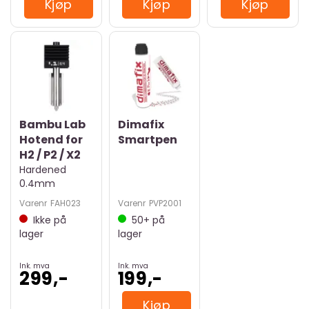
Kjøp
Kjøp
Kjøp
Bambu Lab
Dimafix
Hotend for
Smartpen
H2 / P2 / X2
Hardened
0.4mm
Varenr
FAH023
Varenr
PVP2001
Ikke på
50+
på
lager
lager
Ink. mva
Ink. mva
299,-
199,-
Kjøp