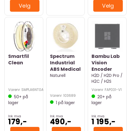
Velg
Velg
Smartfil
Spectrum
Bambu Lab
Clean
Industrial
Vision
ABS Medical
Encoder
Naturell
H2D / H2D Pro /
H2C / H2S
Varenr
SMPLA6NT0A033
Varenr
FAP031-V1
Varenr
103689
50+
på
20+
på
lager
1
på lager
lager
Ink. mva
Ink. mva
Ink. mva
179,-
490,-
1 195,-