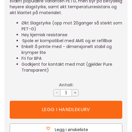
svært populære varianten PETG, men byr på betydelig
høyere slagstyrke, samt økt temperaturresistans og
økt klaritet på materialet.
Økt Slagstyrke (opp mot 20ganger så sterkt som
PET-G)
Høy kjemisk resistanse
·Spole er kompatibel med AMS og er refillbar
Enkelt å printe med - dimensjonelt stabil og
krymper lite
Fri for BPA
Godkjent for kontakt med mat (gjelder Pure
Transparent)
Antall:
-
+
Legg i ønskeliste