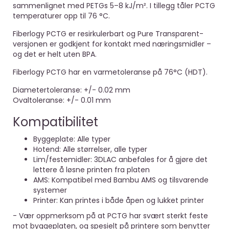
sammenlignet med PETGs 5–8 kJ/m². I tillegg tåler PCTG
temperaturer opp til 76 °C.
Fiberlogy PCTG er resirkulerbart og Pure Transparent-
versjonen er godkjent for kontakt med næringsmidler –
og det er helt uten BPA.
Fiberlogy PCTG har en varmetoleranse på 76°C (HDT).
Diametertoleranse: +/- 0.02 mm
Ovaltoleranse: +/- 0.01 mm
Kompatibilitet
Byggeplate: Alle typer
Hotend: Alle størrelser, alle typer
Lim/festemidler: 3DLAC anbefales for å gjøre det
lettere å løsne printen fra platen
AMS: Kompatibel med Bambu AMS og tilsvarende
systemer
Printer: Kan printes i både åpen og lukket printer
- Vær oppmerksom på at PCTG har svært sterkt feste
mot byggeplaten, og spesielt på printere som benytter