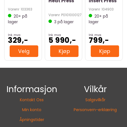
Heat Press
Insert Press
Varenr
103363
Varenr
104903
Varenr
P0101000127
20+
på
20+
på
lager
3
på lager
lager
Ink. mva
Ink. mva
Ink. mva
329,-
5 990,-
799,-
Velg
Kjøp
Kjøp
Informasjon
Vilkår
Kontakt Oss
Salgsvilkår
Min konto
Personvern-erklæring
Åpningstider