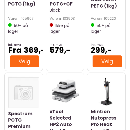
PCTG (1kg)
PCTG+CF
PETG (1kg)
Black
Varenr
105967
Varenr
103903
Varenr
105220
50+
på
Ikke på
50+
på
lager
lager
lager
Ink. mva
Ink. mva
Ink. mva
Fra 369,-
579,-
299,-
Velg
Velg
xTool
Mintion
Spectrum
Selected
Nutopress
PCTG
HP2 Auto
Pro Heat
Premium