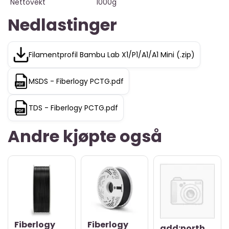
Nettovekt
1000g
Nedlastinger
Filamentprofil Bambu Lab X1/P1/A1/A1 Mini (.zip)
MSDS - Fiberlogy PCTG.pdf
TDS - Fiberlogy PCTG.pdf
Andre kjøpte også
Fiberlogy
Fiberlogy
add:north