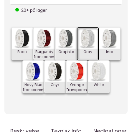
20+
på lager
Black
Burgundy
Graphite
Gray
Inox
Transparent
Navy Blue
Onyx
Orange
White
Transparent
Transparent
Beskrivelse
Teknisk info
Nedlastinger