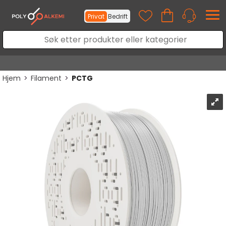
Privat
Bedrift
Hjem
>
Filament
>
PCTG