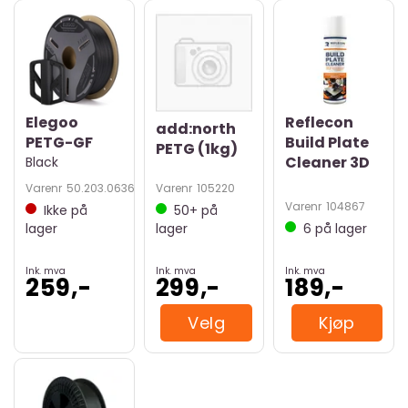
Elegoo
Reflecon
add:north
PETG-GF
Build Plate
PETG (1kg)
Cleaner 3D
Black
Varenr
50.203.0636
Varenr
105220
Varenr
104867
Ikke på
50+
på
lager
lager
6
på lager
Ink. mva
Ink. mva
Ink. mva
259,-
299,-
189,-
Velg
Kjøp