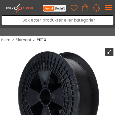
Privat
Bedrift
Hjem
>
Filament
>
PETG