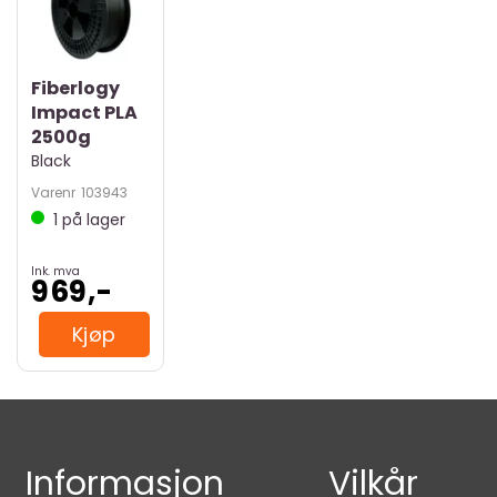
Fiberlogy
Impact PLA
2500g
Black
Varenr
103943
1
på lager
Ink. mva
969,-
Kjøp
Informasjon
Vilkår