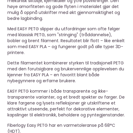
mekanisk slitasje, kjemikalier og ytre påvirkninger. Den
høye amorfiteten og gode flyten i materialet gjør det
mulig å oppnå utskrifter med økt gjennomsiktighet og
bedre lagbinding.
Med EASY PETG slipper du utfordringer som ofte følger
med klassisk PETG, som "stringing" (tråddannelse),
bobler og brent filament. Resultatet blir flott – like enkelt
som med EASY PLA – og fungerer godt på alle typer 3D-
printere.
Dette filamentet kombinerer styrken til tradisjonell PETG
med den forutsigbare og brukervennlige opplevelsen du
kjenner fra EASY PLA – en favoritt blant både
nybegynnere og erfarne brukere.
EASY PETG kommer i både transparente og ikke-
transparente varianter, og et bredt spekter av farger. De
klare fargene og lysets refleksjoner gir utskriftene et
attraktivt utseende, perfekt for dekorative elementer,
kapslinger til elektronikk, beholdere og pyntegjenstander.
Fiberlogy Easy PETG har en varmetoleranse på 68°C
(HDT).