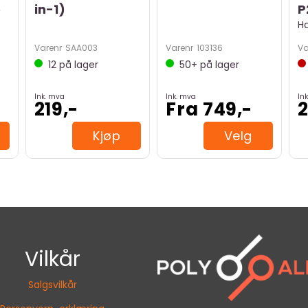
e
in-1)
P
H
Varenr
SAA003
Varenr
103136
Va
12
på lager
50+
på lager
Ink. mva
Ink. mva
In
219,-
Fra 749,-
2
Kjøp
Velg
Vilkår
Salgsvilkår