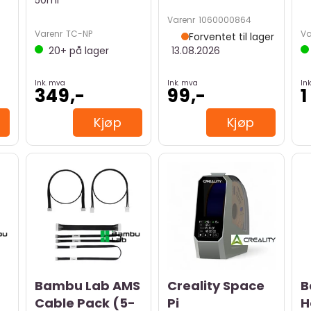
50ml
Varenr
1060000864
Varenr
TC-NP
Va
Forventet til lager
20+
på lager
13.08.2026
Ink. mva
Ink. mva
In
349,-
99,-
1
Kjøp
Kjøp
Bambu Lab AMS
Creality Space
B
Cable Pack (5-
Pi
H