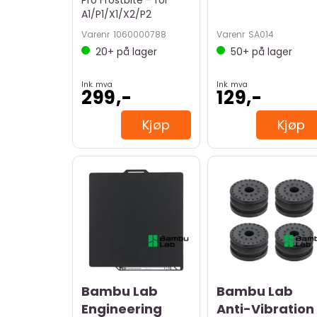
Pro Frostbite - for
A1/P1/X1/X2/P2
Varenr
1060000788
Varenr
SA014
20+
på lager
50+
på lager
Ink. mva
Ink. mva
299,-
129,-
Kjøp
Kjøp
Bambu Lab
Bambu Lab
Engineering
Anti-Vibration