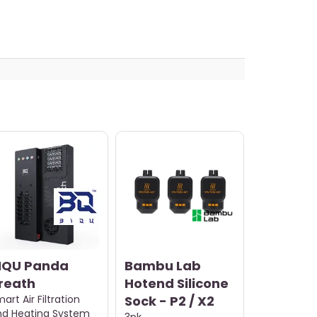
IQU Panda
Bambu Lab
reath
Hotend Silicone
art Air Filtration
Sock - P2 / X2
nd Heating System