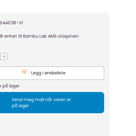
SAA038-V1
UB enhet til Bambu Lab AMS stasjonen
+
Legg i ønskeliste
e på lager
Send meg mail når varen er
på lager