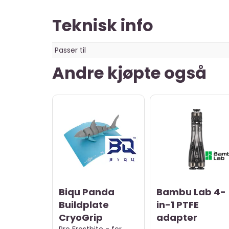
Teknisk info
Passer til
Andre kjøpte også
Biqu Panda
Bambu Lab 4-
Buildplate
in-1 PTFE
CryoGrip
adapter