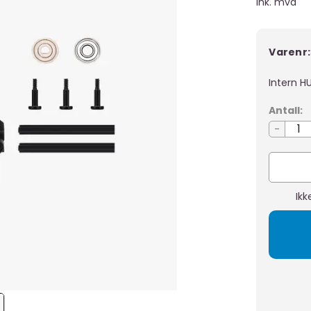
Ink. mva
Varenr:
Intern H
Antall:
-
Ikk