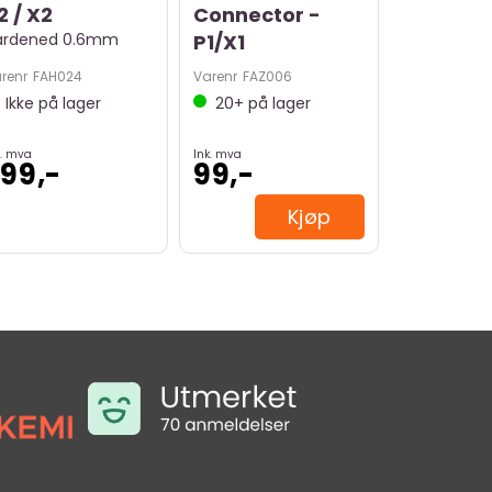
2 / X2
Connector -
ardened 0.6mm
P1/X1
renr
FAH024
Varenr
FAZ006
Ikke på lager
20+
på lager
k. mva
Ink. mva
99,-
99,-
Kjøp