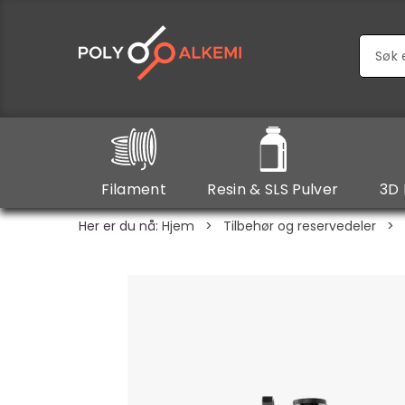
Filament
Resin & SLS Pulver
3D 
Her er du nå:
Hjem
>
Tilbehør og reservedeler
>