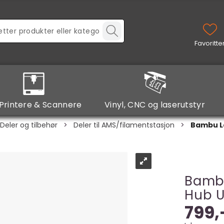
Printere & Scannere
Vinyl, CNC og laserutstyr
Deler og tilbehør
>
Deler til AMS/filamentstasjon
>
Bambu La
Bambu
Hub U
799,