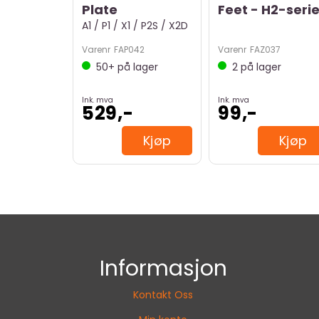
Plate
Feet - H2-seri
A1 / P1 / X1 / P2S / X2D
Varenr
FAP042
Varenr
FAZ037
50+
på lager
2
på lager
Ink. mva
Ink. mva
529,-
99,-
Kjøp
Kjøp
Informasjon
Kontakt Oss