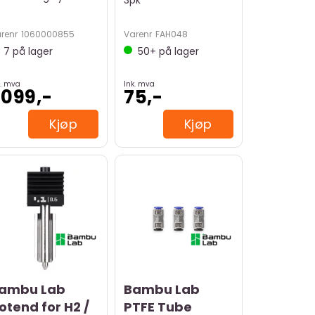
3pk
renr
1060000855
Varenr
FAH048
7
på lager
50+
på lager
k. mva
Ink. mva
 099,-
75,-
Kjøp
Kjøp
ambu Lab
Bambu Lab
otend for H2 /
PTFE Tube