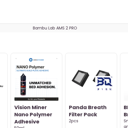
Bambu Lab AMS 2 PRO
Vision Miner
Panda Breath
B
Nano Polymer
Filter Pack
B
Adhesive
2pcs
Sm
a