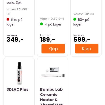
serie. 3pk
Varenr
FAH001-
CT
Varenr
FAP033
Varenr
DLB019-N
Ikke på
50+
på
lager
4
på lager
lager
Ink. mva
Ink. mva
Ink. mva
349,-
189,-
599,-
Kjøp
Kjøp
3DLAC Plus
Bambu Lab
Ceramic
Heater &
Thermistor