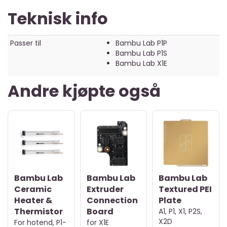
Teknisk info
Passer til
Bambu Lab P1P
Bambu Lab P1S
Bambu Lab X1E
Andre kjøpte også
Bambu Lab
Bambu Lab
Bambu Lab
Ceramic
Extruder
Textured PEI
Heater &
Connection
Plate
Thermistor
Board
A1, P1, X1, P2S,
X2D
For hotend, P1-
for X1E