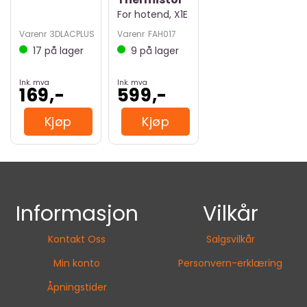
For hotend, X1E
Varenr
3DLACPLUS
Varenr
FAH017
17
på lager
9
på lager
Ink. mva
Ink. mva
169,-
599,-
Kjøp
Kjøp
Informasjon
Vilkår
Kontakt Oss
Salgsvilkår
Min konto
Personvern-erklæring
Åpningstider