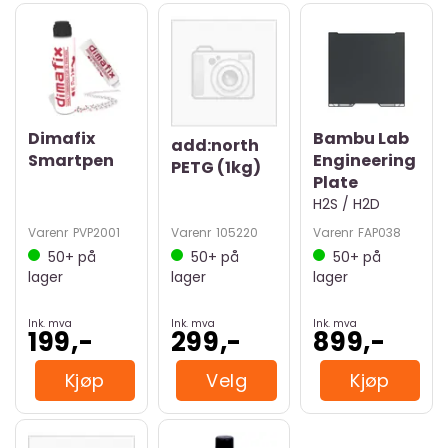
Dimafix
Bambu Lab
add:north
Smartpen
Engineering
PETG (1kg)
Plate
H2S / H2D
Varenr
PVP2001
Varenr
105220
Varenr
FAP038
50+
på
50+
på
50+
på
lager
lager
lager
Ink. mva
Ink. mva
Ink. mva
199,-
299,-
899,-
Kjøp
Velg
Kjøp