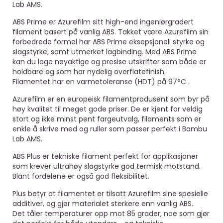
Lab AMS.
ABS Prime er Azurefilm sitt high-end ingeniørgradert
filament basert på vanlig ABS. Takket være Azurefilm sin
forbedrede formel har ABS Prime eksepsjonell styrke og
slagstyrke, samt utmerket lagbinding. Med ABS Prime
kan du lage nøyaktige og presise utskrifter som både er
holdbare og som har nydelig overflatefinish.
Filamentet har en varmetoleranse (HDT) på 97°C .
Azurefilm er en europeisk filamentprodusent som byr på
høy kvalitet til meget gode priser. De er kjent for veldig
stort og ikke minst pent fargeutvalg, filaments som er
enkle å skrive med og ruller som passer perfekt i Bambu
Lab AMS.
ABS Plus er tekniske filament perfekt for applikasjoner
som krever ultrahøy slagstyrke god termisk motstand.
Blant fordelene er også god fleksibilitet.
Plus betyr at filamentet er tilsatt Azurefilm sine spesielle
additiver, og gjør materialet sterkere enn vanlig ABS.
Det tåler temperaturer opp mot 85 grader, noe som gjør