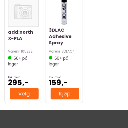
3DLAC
add:north
Adhesive
X-PLA
Spray
Varenr
105232
Varenr
3DLAC4
50+
på
50+
på
lager
lager
Ink. mva
Ink. mva
295,-
159,-
Velg
Kjøp