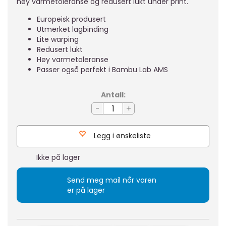
høy varmetoleranse og redusert lukt under print.
Europeisk produsert
Utmerket lagbinding
Lite warping
Redusert lukt
Høy varmetoleranse
Passer også perfekt i Bambu Lab AMS
Antall:
-
+
Legg i ønskeliste
Ikke på lager
Send meg mail når varen
er på lager