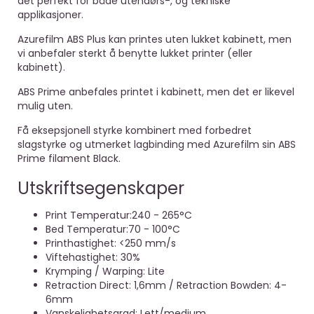
det perfekt for både utendørs-, og tekniske
applikasjoner.
Azurefilm ABS Plus kan printes uten lukket kabinett, men
vi anbefaler sterkt å benytte lukket printer (eller
kabinett).
ABS Prime anbefales printet i kabinett, men det er likevel
mulig uten.
Få eksepsjonell styrke kombinert med forbedret
slagstyrke og utmerket lagbinding med Azurefilm sin ABS
Prime filament Black.
Utskriftsegenskaper
Print Temperatur:240 - 265°C
Bed Temperatur:70 - 100°C
Printhastighet: <250 mm/s
Viftehastighet: 30%
Krymping / Warping: Lite
Retraction Direct: 1,6
mm / Retraction Bowden: 4-
6mm
Vanskelighetsgrad: Lett/medium