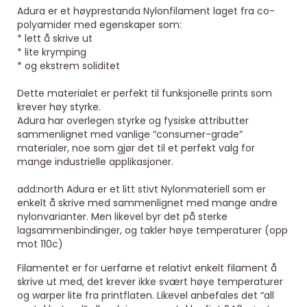
Adura er et høyprestanda Nylonfilament laget fra co-
polyamider med egenskaper som:
* lett å skrive ut
* lite krymping
* og ekstrem soliditet
Dette materialet er perfekt til funksjonelle prints som
krever høy styrke.
Adura har overlegen styrke og fysiske attributter
sammenlignet med vanlige “consumer-grade”
materialer, noe som gjør det til et perfekt valg for
mange industrielle applikasjoner.
add:north Adura er et litt stivt Nylonmateriell som er
enkelt å skrive med sammenlignet med mange andre
nylonvarianter. Men likevel byr det på sterke
lagsammenbindinger, og takler høye temperaturer (opp
mot 110c)
Filamentet er for uerfarne et relativt enkelt filament å
skrive ut med, det krever ikke svært høye temperaturer
og warper lite fra printflaten. Likevel anbefales det “all