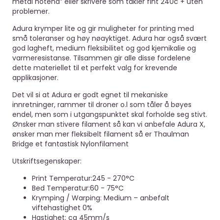
metal hotend” eller skrivere som takler fint 240c + uten
problemer.
Adura krymper lite og gir muligheter for printing med
små toleranser og høy nøayktiget. Adura har også svært
god lagheft, medium fleksibilitet og god kjemikalie og
varmeresistanse. Tilsammen gir alle disse fordelene
dette materiellet til et perfekt valg for krevende
applikasjoner.
Det vil si at Adura er godt egnet til mekaniske
innretninger, rammer til droner o.l som tåler å bøyes
endel, men som i utgangspunktet skal forholde seg stivt.
Ønsker man stivere filament så kan vi anbefale Adura X,
ønsker man mer fleksibelt filament så er Thaulman
Bridge et fantastisk Nylonfilament
Utskriftsegenskaper:
Print Temperatur:245 - 270°C
Bed Temperatur:60 - 75°C
Krymping / Warping: Medium – anbefalt
viftehastighet 0%
Hastighet: ca 45mm/s