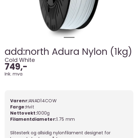
add:north Adura Nylon (1kg)
Cold White
749,-
Ink. mva
Varenr:
ANAD14COW
Farge
Hvit
Nettovekt
1000g
Filamentdiameter
1.75 mm
Slitesterk og allsidig nylonfilament designet for