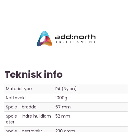
*
Teknisk info
Materialtype
PA (Nylon)
Nettovekt
1000g
Spole - bredde
67 mm
Spole - indre hulldiam
52 mm
eter
Spole - nettovekt
238 gram