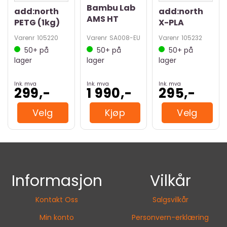
Bambu Lab
add:north
add:north
AMS HT
PETG (1kg)
X-PLA
Varenr
105220
Varenr
SA008-EU
Varenr
105232
50+
på
50+
på
50+
på
lager
lager
lager
Ink. mva
Ink. mva
Ink. mva
299,-
1 990,-
295,-
Velg
Kjøp
Velg
Informasjon
Vilkår
Kontakt Oss
Salgsvilkår
Min konto
Personvern-erklæring