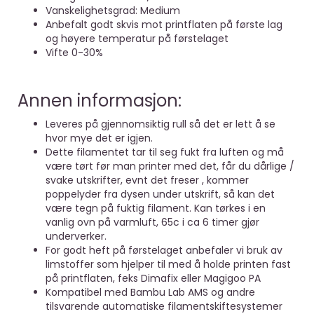
Vanskelighetsgrad: Medium
Anbefalt godt skvis mot printflaten på første lag
og høyere temperatur på førstelaget
Vifte 0-30%
Annen informasjon:
Leveres på gjennomsiktig rull så det er lett å se
hvor mye det er igjen.
Dette filamentet tar til seg fukt fra luften og må
være tørt før man printer med det, får du dårlige /
svake utskrifter, evnt det freser , kommer
poppelyder fra dysen under utskrift, så kan det
være tegn på fuktig filament. Kan tørkes i en
vanlig ovn på varmluft, 65c i ca 6 timer gjør
underverker.
For godt heft på førstelaget anbefaler vi bruk av
limstoffer som hjelper til med å holde printen fast
på printflaten, feks Dimafix eller Magigoo PA
Kompatibel med Bambu Lab AMS og andre
tilsvarende automatiske filamentskiftesystemer