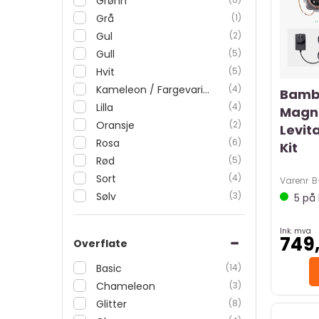
Grønn
Grå
(1)
Gul
(2)
Gull
(5)
Hvit
(5)
Kameleon / Fargevarierende
(4)
Bamb
Lilla
(4)
Magn
Oransje
(2)
Levita
Rosa
(6)
Kit
Rød
(5)
Sort
(4)
Varenr
B
Sølv
(3)
5
på 
Ink. mva
749
Overflate
Basic
(14)
Chameleon
(3)
Glitter
(8)