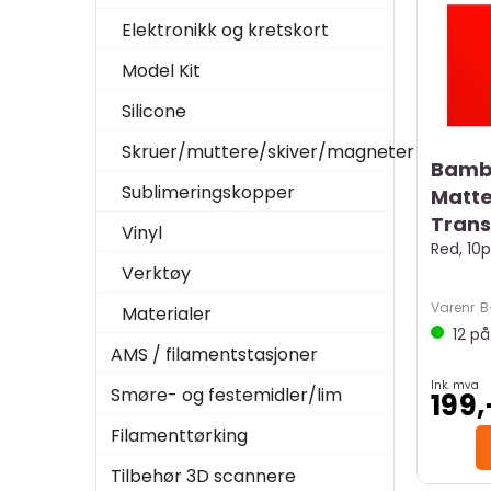
Elektronikk og kretskort
Model Kit
Silicone
Skruer/muttere/skiver/magneter
Bamb
Sublimeringskopper
Matte
Trans
Vinyl
Red, 10
Verktøy
Varenr
B
Materialer
12
på 
AMS / filamentstasjoner
Ink. mva
Smøre- og festemidler/lim
199,
Filamenttørking
Tilbehør 3D scannere