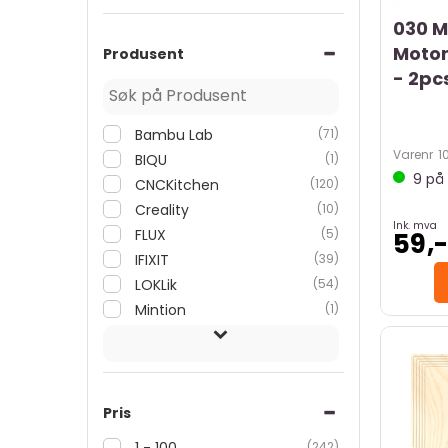
030 M
Motor
Produsent
- 2pc
Bambu Lab
(71)
Varenr
1
BIQU
(1)
9
på 
CNCKitchen
(120)
Creality
(10)
Ink. mva
FLUX
(5)
59,
IFIXIT
(39)
LOKLik
(54)
Mintion
(1)
Pris
1 - 100
(242)