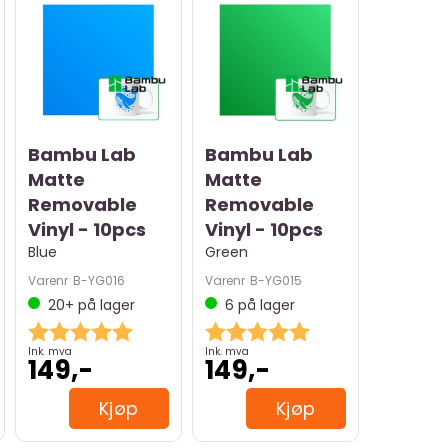
Bambu Lab
Bambu Lab
Matte
Matte
Removable
Removable
Vinyl - 10pcs
Vinyl - 10pcs
Blue
Green
Varenr
B-YG016
Varenr
B-YG015
20+
på lager
6
på lager
 5 mulige
Karakter:
5.0 av 5 mulige
Karakter:
5.0 av 5 mulige
Ink. mva
Ink. mva
149,-
149,-
Kjøp
Kjøp