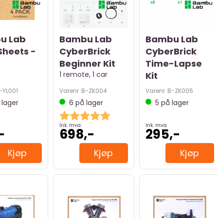
u Lab
Bambu Lab
Bambu Lab
Sheets -
CyberBrick
CyberBrick
Beginner Kit
Time-Lapse
1 remote, 1 car
Kit
-YL001
Varenr
B-ZK004
Varenr
B-ZK005
lager
6
på lager
5
på lager
Karakter:
5.0 av 5 mulige
Ink. mva
Ink. mva
-
698,-
295,-
Kjøp
Kjøp
Kjøp