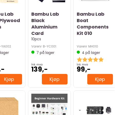
u Lab
Bambu Lab
Bambu Lab
 Plywood
Black
Boat
s
Aluminium
Components
Card
Kit 010
10pcs
-YA002
Varenr
B-YC001
Varenr
MH010
lager
7
på lager
4
på lager
Karakter:
5.0 av
Ink. mva
Ink. mva
,-
139,-
99,-
Kjøp
Kjøp
Kjøp