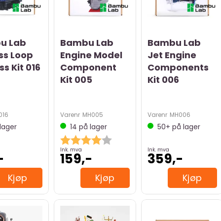
u Lab
Bambu Lab
Bambu Lab
ss Loop
Engine Model
Jet Engine
s Kit 016
Component
Components
Kit 005
Kit 006
016
Varenr
MH005
Varenr
MH006
lager
14
på lager
50+
på lager
Karakter:
4.0 av 5 mulige
Ink. mva
Ink. mva
-
159,-
359,-
Kjøp
Kjøp
Kjøp