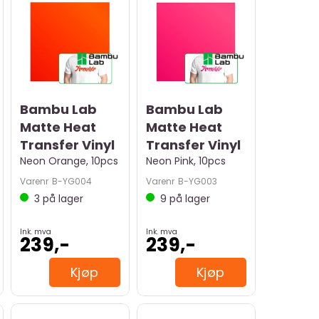
Bambu Lab
Bambu Lab
Matte Heat
Matte Heat
Transfer Vinyl
Transfer Vinyl
Neon Orange, 10pcs
Neon Pink, 10pcs
Varenr
B-YG004
Varenr
B-YG003
3
på lager
9
på lager
Ink. mva
Ink. mva
239,-
239,-
Kjøp
Kjøp