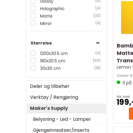
Glossy
(4)
Holographic
(4)
Matte
(33)
Mirror
(4)
Størrelse
Bamb
Matte
1200x30.5 cm
(4)
Trans
180x30.5 cm
(49)
Lemon Y
30x30 cm
(18)
Varenr
B
11
på 
Deler og tilbehør
Verktøy / Rengjøring
Ink. mva
199,
Maker's Supply
Belysning - Led - Lamper
Gjengeinnsatser/inserts