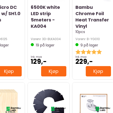
icro DC
6500K white
Bambu
 w/ SH1.0
LED strip
Chrome Foil
s
5meters -
Heat Transfer
KA004
Vinyl
10pcs
06125
Varenr
3D-BLKA004
Varenr
B-YG010
lager
19
på lager
9
på lager
Karakter:
5.0 av
Ink. mva
Ink. mva
-
129,-
229,-
Kjøp
Kjøp
Kjøp