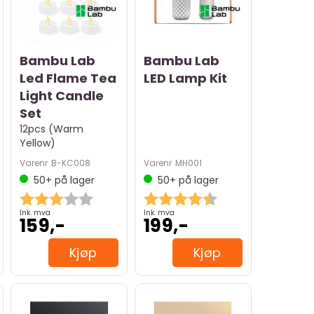
Bambu Lab
Bambu Lab
Led Flame Tea
LED Lamp Kit
Light Candle
Set
12pcs (Warm
Yellow)
Varenr
B-KC008
Varenr
MH001
50+
på lager
50+
på lager
Karakter:
3.0 av 5 mulige
Karakter:
4.5 av 5 mulige
Ink. mva
Ink. mva
159,-
199,-
Kjøp
Kjøp