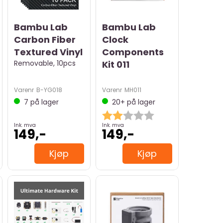
Bambu Lab
Bambu Lab
Carbon Fiber
Clock
Textured Vinyl
Components
Removable, 10pcs
Kit 011
Varenr
B-YG018
Varenr
MH011
7
på lager
20+
på lager
 5 mulige
Karakter:
2.0 av 5 mulige
Ink. mva
Ink. mva
149,-
149,-
Kjøp
Kjøp