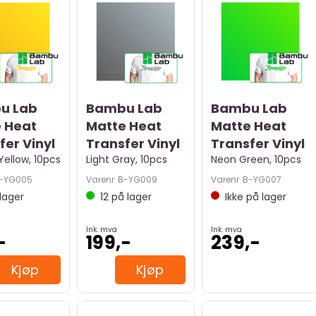
u Lab
Bambu Lab
Bambu Lab
 Heat
Matte Heat
Matte Heat
fer Vinyl
Transfer Vinyl
Transfer Vinyl
ellow, 10pcs
Light Gray, 10pcs
Neon Green, 10pcs
-YG005
Varenr
B-YG009
Varenr
B-YG007
lager
12
på lager
Ikke på lager
Ink. mva
Ink. mva
-
199,-
239,-
Kjøp
Kjøp