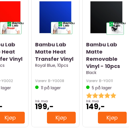
u Lab
Bambu Lab
Bambu Lab
 Heat
Matte Heat
Matte
fer Vinyl
Transfer Vinyl
Removable
pcs
Royal Blue, 10pcs
Vinyl - 10pcs
Black
-YG002
Varenr
B-YG008
Varenr
B-YG011
lager
11
på lager
5
på lager
Karakter:
5.0 av
Ink. mva
Ink. mva
-
199,-
149,-
Kjøp
Kjøp
Kjøp