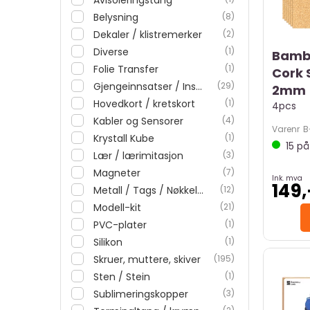
Belysning
(8)
Dekaler / klistremerker
(2)
Diverse
(1)
Bamb
Folie Transfer
(1)
Cork 
Gjengeinnsatser / Inserts
(29)
2mm
Hovedkort / kretskort
(1)
4pcs
Kabler og Sensorer
(4)
Varenr
B
Krystall Kube
(1)
15
på 
Lær / lærimitasjon
(3)
Magneter
(7)
Ink. mva
149,
Metall / Tags / Nøkkelringer
(12)
Modell-kit
(21)
PVC-plater
(1)
Silikon
(1)
Skruer, muttere, skiver
(195)
Sten / Stein
(1)
Sublimeringskopper
(3)