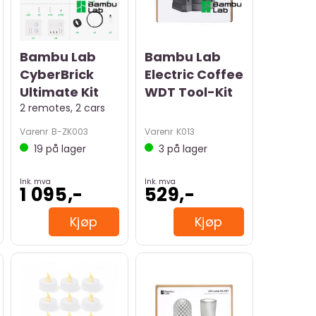
Bambu Lab
Bambu Lab
CyberBrick
Electric Coffee
Ultimate Kit
WDT Tool-Kit
2 remotes, 2 cars
Varenr
B-ZK003
Varenr
K013
19
på lager
3
på lager
Ink. mva
Ink. mva
1 095,-
529,-
Kjøp
Kjøp