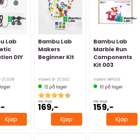
u Lab
Bambu Lab
Bambu Lab
etic
Makers
Marble Run
tion DIY
Beginner Kit
Components
Kit 003
-ZC008
Varenr
B-ZC002
Varenr
MH003
lager
12
på lager
10
på lager
Karakter:
4.5 av 5 mulige
Ink. mva
Ink. mva
,-
169,-
159,-
Kjøp
Kjøp
Kjøp