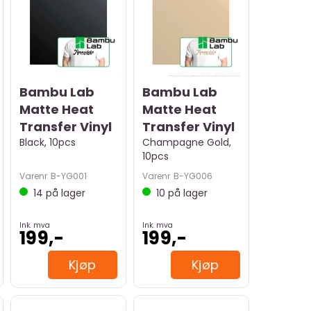
Bambu Lab
Bambu Lab
Matte Heat
Matte Heat
Transfer Vinyl
Transfer Vinyl
Black, 10pcs
Champagne Gold,
10pcs
Varenr
B-YG001
Varenr
B-YG006
14
på lager
10
på lager
Ink. mva
Ink. mva
199,-
199,-
Kjøp
Kjøp