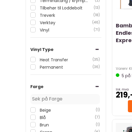
Terminaltang / krympetang
(2)
Tilbehør til Loddebolt
(13)
Treverk
(18)
Verktøy
(46)
Bamb
Vinyl
(71)
Endle
Expres
Vinyl Type
Heat Transfer
(35)
Permanent
(36)
Varenr
K
5
på 
Farge
Ink. mva
219,
Beige
(1)
Blå
(7)
Brun
(1)
(6)