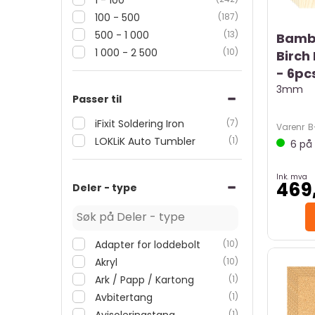
100 - 500
(187)
500 - 1 000
(13)
Bamb
1 000 - 2 500
(10)
Birch
- 6pc
3mm
Passer til
iFixit Soldering Iron
(7)
Varenr
B
LOKLiK Auto Tumbler
(1)
6
på 
Ink. mva
469
Deler - type
Adapter for loddebolt
(10)
Akryl
(10)
Ark / Papp / Kartong
(1)
Avbitertang
(1)
Avisoleringstang
(1)