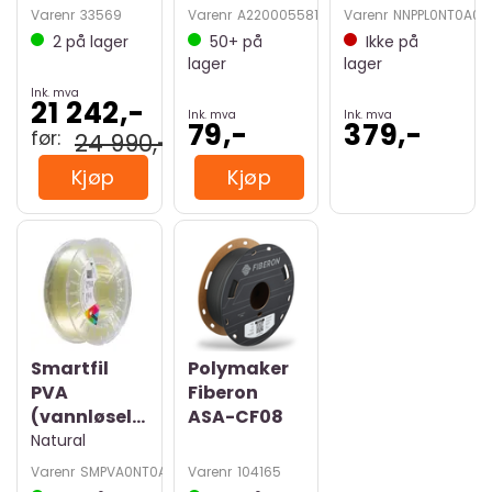
Varenr
33569
Varenr
A220005581
Varenr
NNPPL0NT0A06
2
på lager
50+
på
Ikke på
lager
lager
Ink. mva
21 242,-
Ink. mva
Ink. mva
79,-
379,-
24 990,-
Kjøp
Kjøp
Smartfil
Polymaker
PVA
Fiberon
(vannløselig)
ASA-CF08
Natural
Varenr
SMPVA0NT0A075
Varenr
104165