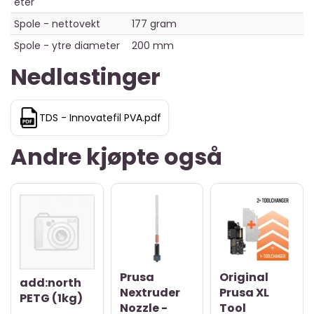
eter
Spole - nettovekt
177 gram
Spole - ytre diameter
200 mm
Nedlastinger
TDS - Innovatefil PVA.pdf
Andre kjøpte også
Prusa
Original
add:north
Nextruder
Prusa XL
PETG (1kg)
Nozzle -
Tool