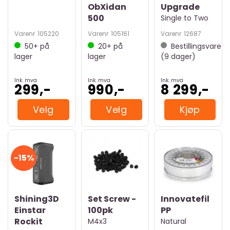
ObXidan
Upgrade
500
Single to Two
Varenr
105220
Varenr
105161
Varenr
12687
50+
på
20+
på
Bestillingsvare
lager
lager
(
9
dager)
Ink. mva
Ink. mva
Ink. mva
299,-
990,-
8 299,-
Velg
Velg
Kjøp
15%
Shining3D
Set Screw -
Innovatefil
Einstar
100pk
PP
Rockit
M4x3
Natural