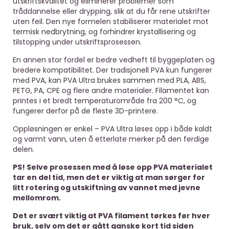
utskriftskvalitet og eliminerer problemer som
tråddannelse eller drypping, slik at du får rene utskrifter
uten feil. Den nye formelen stabiliserer materialet mot
termisk nedbrytning, og forhindrer krystallisering og
tilstopping under utskriftsprosessen.
En annen stor fordel er bedre vedheft til byggeplaten og
bredere kompatibilitet. Der tradisjonell PVA kun fungerer
med PVA, kan PVA Ultra brukes sammen med PLA, ABS,
PETG, PA, CPE og flere andre materialer. Filamentet kan
printes i et bredt temperaturområde fra 200 °C, og
fungerer derfor på de fleste 3D-printere.
Oppløsningen er enkel – PVA Ultra løses opp i både kaldt
og varmt vann, uten å etterlate merker på den ferdige
delen.
PS! Selve prosessen med å løse opp PVA materialet
tar en del tid, men det er viktig at man sørger for
litt rotering og utskiftning av vannet med jevne
mellomrom.
Det er svært viktig at PVA filament tørkes før hver
bruk, selv om det er gått ganske kort tid siden