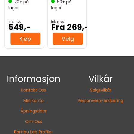
20+
på
50+
på
lager
lager
Ink. mva
Ink. mva
549,-
Fra 269,-
Kjøp
Velg
Informasjon
Vilkår
Kontakt Oss
Salgsvilkår
Min konto
Personvern-erklæring
Åpningstider
Om Oss
Bambu Lab Profiler