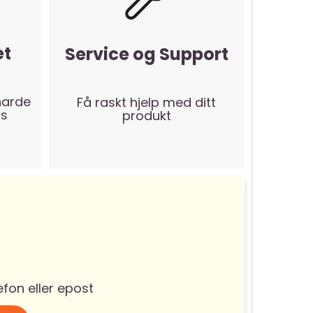
et
Service og Support
harde
Få raskt hjelp med ditt
ps
produkt
efon eller epost