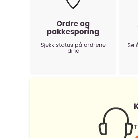
Ordre og
pakkesporing
Sjekk status på ordrene
Se 
dine
K
T